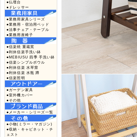
●仏壇台
●ドレッサー
●業務用家具シリーズ
●業務用・宿泊用ベッド
●法事チェア・テーブル
●業務用座椅子
●信楽焼 重蔵窯
●利休信楽手洗い鉢
●MEBIUSU 四季 手洗い鉢
●信楽シンプルボウル
●利休信楽 水琴窟
●利休信楽 水瓶 蹲
●信楽照明
●ガーデン家具
●室外機カバー
●その他
●メーカー・シリーズ一覧
●小物(ミラー・マガジン)
●収納・キャビネット・チ
ェスト