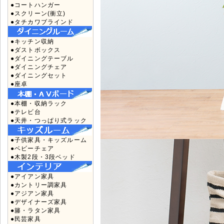
●コートハンガー
●スクリーン(衝立)
●タチカワブラインド
●キッチン収納
●ダストボックス
●ダイニングテーブル
●ダイニングチェア
●ダイニングセット
●座卓
●本棚・収納ラック
●テレビ台
●天井・つっぱり式ラック
●子供家具・キッズルーム
●ベビーチェア
●木製2段・3段ベッド
●アイアン家具
●カントリー調家具
●アジアン家具
●デザイナーズ家具
●籐・ラタン家具
●民芸家具