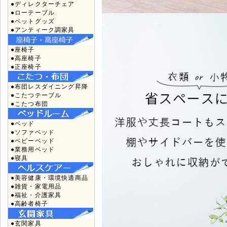
●ディレクターチェア
●ローテーブル
●ペットグッズ
●アンティーク調家具
●座椅子
●高座椅子
●正座椅子
●布団レスダイニング昇降
●こたつテーブル
●こたつ布団
●ベッド
●ソファベッド
●ベビーベッド
●業務用ベッド
●寝具
●美容健康・環境快適商品
●雑貨・家電用品
●福祉・介護家具
●高齢者椅子
●玄関家具