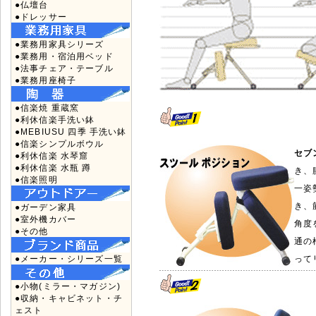
●仏壇台
●ドレッサー
●業務用家具シリーズ
●業務用・宿泊用ベッド
●法事チェア・テーブル
●業務用座椅子
●信楽焼 重蔵窯
●利休信楽手洗い鉢
●MEBIUSU 四季 手洗い鉢
●信楽シンプルボウル
セブ
●利休信楽 水琴窟
●利休信楽 水瓶 蹲
き、
●信楽照明
一姿
き、
●ガーデン家具
●室外機カバー
角度
●その他
通の
●メーカー・シリーズ一覧
って
●小物(ミラー・マガジン)
●収納・キャビネット・チ
ェスト