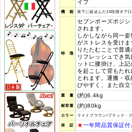
イプ
機 能
座下に組込んだ14段階ギア(1段
セブンポーズポジシ
されます。
しかしながら同一姿
がストレスを受けま
りたたむことで普通
特 徴
リフレッシュでき気
ットに腰掛け、上記
を起こして背もたれ
とれます。運搬・収
びやすく、また自立
(約)6.4kg
重 量
(約)80kg
耐荷重
カラー
ライトブラウン/ブラック・グ
★
一年間品質保証付
保 証