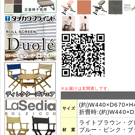
※
お届けは玄関渡しです。
(約)W440×D670×H
サイズ
折畳時:(約)W440×D
ライトブラウン・グ
ブルー・ピンク・ブラ
材 質