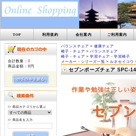
TOP
利用規約
会社案内
ご利用案内
バランスチェア
>
健康チェア
椅子・チェア
>
バランスチェア
椅子・チェア
>
学習チェア・学習椅子
合計数量：
0
メーカー・シリーズ一覧
>
ルネセイコウ
商品金額：
0円
セブンポーズチェア SPC-1
商品カテゴリから選ぶ
商品名を入力