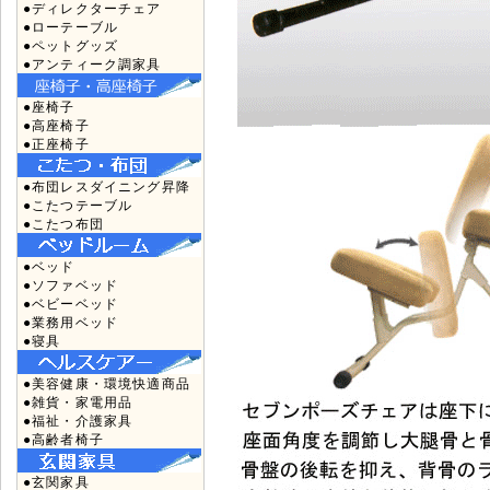
●ディレクターチェア
●ローテーブル
●ペットグッズ
●アンティーク調家具
●座椅子
●高座椅子
●正座椅子
●布団レスダイニング昇降
●こたつテーブル
●こたつ布団
●ベッド
●ソファベッド
●ベビーベッド
●業務用ベッド
●寝具
●美容健康・環境快適商品
●雑貨・家電用品
●福祉・介護家具
●高齢者椅子
●玄関家具