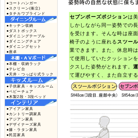
●コートハンガー
●スクリーン(衝立)
●タチカワブラインド
セブンポーズポジション
は
しかしながら同一姿勢での
●キッチン収納
●ダストボックス
を受けます。そんな時は座
●ダイニングテーブル
椅子のように座れる
スツー
●ダイニングチェア
●ダイニングセット
業できます。また、休息時
●座卓
て使用していたクッション
●本棚・収納ラック
クスした姿勢がとれます。
●テレビ台
●天井・つっぱり式ラック
て運びやすく、また自立す
●子供家具・キッズルーム
●ベビーチェア
●木製2段・3段ベッド
●アイアン家具
●カントリー調家具
●アジアン家具
●デザイナーズ家具
●籐・ラタン家具
●民芸家具