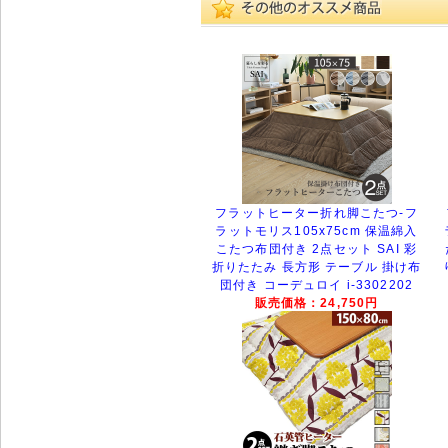
フラットヒーター折れ脚こたつ-フ
ラットモリス105x75cm 保温綿入
こたつ布団付き 2点セット SAI 彩
折りたたみ 長方形 テーブル 掛け布
団付き コーデュロイ i-3302202
販売価格：24,750円