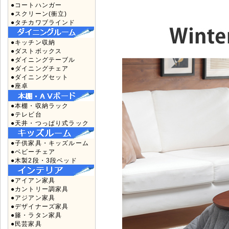
●コートハンガー
●スクリーン(衝立)
●タチカワブラインド
●キッチン収納
●ダストボックス
●ダイニングテーブル
●ダイニングチェア
●ダイニングセット
●座卓
●本棚・収納ラック
●テレビ台
●天井・つっぱり式ラック
●子供家具・キッズルーム
●ベビーチェア
●木製2段・3段ベッド
●アイアン家具
●カントリー調家具
●アジアン家具
●デザイナーズ家具
●籐・ラタン家具
●民芸家具