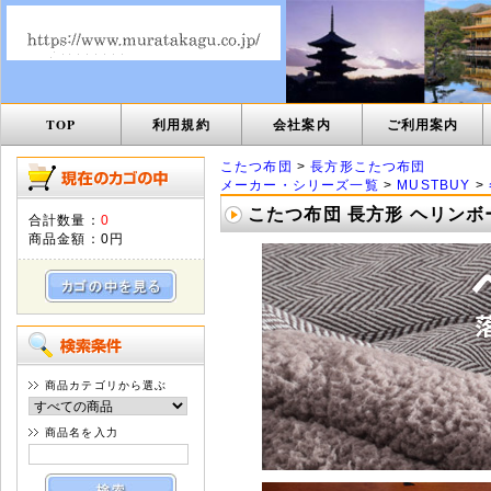
TOP
利用規約
会社案内
ご利用案内
こたつ布団
>
長方形こたつ布団
メーカー・シリーズ一覧
>
MUSTBUY
>
こたつ布団 長方形 ヘリンボー
合計数量：
0
商品金額：
0円
商品カテゴリから選ぶ
商品名を入力