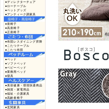
●ディレクターチェア
●ローテーブル
●ペットグッズ
●アンティーク調家具
●座椅子
●高座椅子
●正座椅子
●布団レスダイニング昇降
●こたつテーブル
●こたつ布団
●ベッド
●ソファベッド
●ベビーベッド
●業務用ベッド
●寝具
●美容健康・環境快適商品
●雑貨・家電用品
●福祉・介護家具
●高齢者椅子
●玄関家具