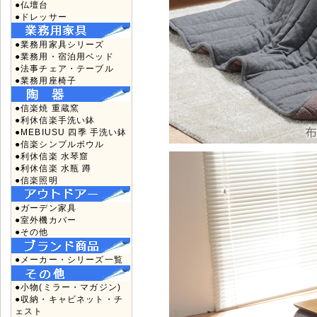
●仏壇台
●ドレッサー
●業務用家具シリーズ
●業務用・宿泊用ベッド
●法事チェア・テーブル
●業務用座椅子
●信楽焼 重蔵窯
●利休信楽手洗い鉢
●MEBIUSU 四季 手洗い鉢
●信楽シンプルボウル
●利休信楽 水琴窟
●利休信楽 水瓶 蹲
●信楽照明
●ガーデン家具
●室外機カバー
●その他
●メーカー・シリーズ一覧
●小物(ミラー・マガジン)
●収納・キャビネット・チ
ェスト