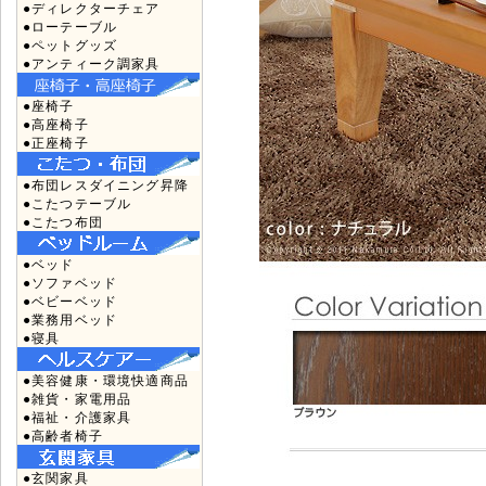
●ディレクターチェア
●ローテーブル
●ペットグッズ
●アンティーク調家具
●座椅子
●高座椅子
●正座椅子
●布団レスダイニング昇降
●こたつテーブル
●こたつ布団
●ベッド
●ソファベッド
●ベビーベッド
●業務用ベッド
●寝具
●美容健康・環境快適商品
●雑貨・家電用品
●福祉・介護家具
●高齢者椅子
●玄関家具