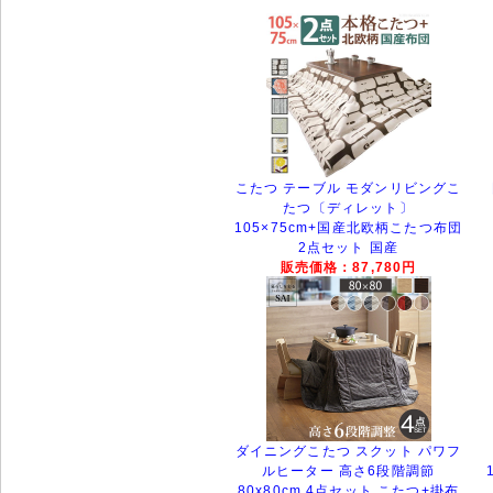
こたつ テーブル モダンリビングこ
たつ〔ディレット〕
105×75cm+国産北欧柄こたつ布団
2点セット 国産
販売価格：87,780円
ダイニングこたつ スクット パワフ
ルヒーター 高さ6段階調節
80x80cm 4点セット こたつ+掛布