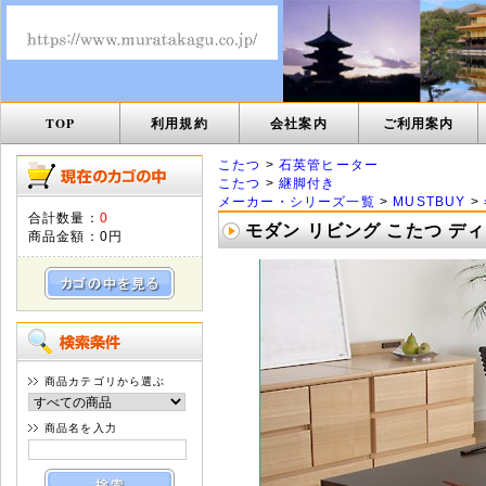
TOP
利用規約
会社案内
ご利用案内
こたつ
>
石英管ヒーター
こたつ
>
継脚付き
メーカー・シリーズ一覧
>
MUSTBUY
>
合計数量：
0
モダン リビング こたつ ディレ
商品金額：
0円
商品カテゴリから選ぶ
商品名を入力