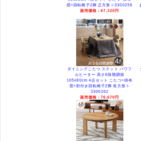
団+回転椅子2脚 正方形 i-3300256
販売価格：67,320円
ダイニングこたつ スクット パワフ
ルヒーター 高さ6段階調節
105x80cm 4点セット こたつ+掛布
団+肘付き回転椅子2脚 長方形 i-
3300262
販売価格：76,670円