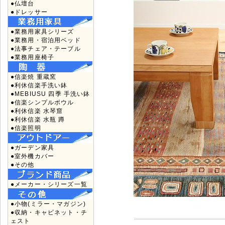
●仏壇台
●ドレッサー
●業務用家具シリーズ
●業務用・宿泊用ベッド
●法事チェア・テーブル
●業務用座椅子
●信楽焼 重蔵窯
●利休信楽手洗い鉢
●MEBIUSU 四季 手洗い鉢
●信楽シンプルボウル
●利休信楽 水琴窟
●利休信楽 水瓶 蹲
●信楽照明
●ガーデン家具
●室外機カバー
●その他
●メーカー・シリーズ一覧
●小物(ミラー・マガジン)
●収納・キャビネット・チ
ェスト