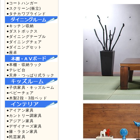
●コートハンガー
●スクリーン(衝立)
●タチカワブラインド
●キッチン収納
●ダストボックス
●ダイニングテーブル
●ダイニングチェア
●ダイニングセット
●座卓
●本棚・収納ラック
●テレビ台
●天井・つっぱり式ラック
●子供家具・キッズルーム
●ベビーチェア
●木製2段・3段ベッド
●アイアン家具
●カントリー調家具
●アジアン家具
●デザイナーズ家具
●籐・ラタン家具
●民芸家具