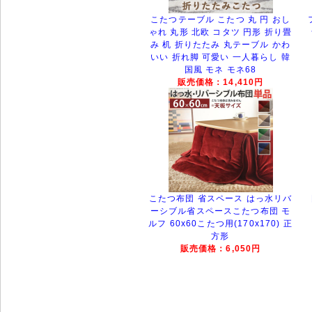
こたつテーブル こたつ 丸 円 おし
ゃれ 丸形 北欧 コタツ 円形 折り畳
み 机 折りたたみ 丸テーブル かわ
いい 折れ脚 可愛い 一人暮らし 韓
国風 モネ モネ68
販売価格：14,410円
こたつ布団 省スペース はっ水リバ
ーシブル省スペースこたつ布団 モ
ルフ 60x60こたつ用(170x170) 正
方形
販売価格：6,050円