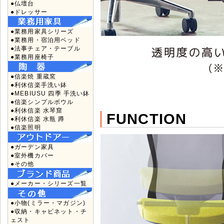
●仏壇台
●ドレッサー
●業務用家具シリーズ
●業務用・宿泊用ベッド
●法事チェア・テーブル
●業務用座椅子
●信楽焼 重蔵窯
●利休信楽手洗い鉢
●MEBIUSU 四季 手洗い鉢
●信楽シンプルボウル
●利休信楽 水琴窟
FUNCTION
●利休信楽 水瓶 蹲
●信楽照明
●ガーデン家具
●室外機カバー
●その他
●メーカー・シリーズ一覧
●小物(ミラー・マガジン)
●収納・キャビネット・チ
ェスト