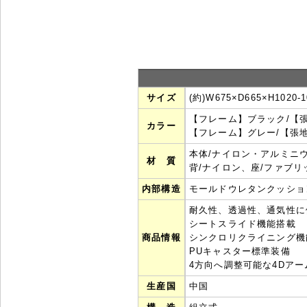
サイズ
(約)W675×D665×H102
【フレーム】ブラック/【
カラー
【フレーム】グレー/【張
本体/ナイロン・アルミニウ
材 質
背/ナイロン、座/ファブリ
内部構造
モールドウレタンクッショ
耐久性、透過性、通気性に
シートスライド機能搭載
商品情報
シンクロリクライニング機
PUキャスター標準装備
4方向へ調整可能な4Dア
生産国
中国