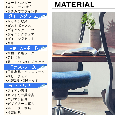
MATERIAL
●コートハンガー
●スクリーン(衝立)
●タチカワブラインド
●キッチン収納
●ダストボックス
●ダイニングテーブル
●ダイニングチェア
●ダイニングセット
●座卓
●本棚・収納ラック
●テレビ台
●天井・つっぱり式ラック
●子供家具・キッズルーム
●ベビーチェア
●木製2段・3段ベッド
●アイアン家具
●カントリー調家具
●アジアン家具
●デザイナーズ家具
●籐・ラタン家具
●民芸家具