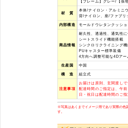
【フレーム】グレー/【張
本体/ナイロン・アルミニウ
材 質
背/ナイロン、座/ファブリ
内部構造
モールドウレタンクッショ
耐久性、透過性、通気性に
シートスライド機能搭載
商品情報
シンクロリクライニング機
PUキャスター標準装備
4方向へ調整可能な4Dアー
生産国
中国
構 造
組立式
お届けは原則、玄関渡しで
注意事項
配達時間のご指定は、午前
日・祝日は配達時間のご指
※写真はあくまでイメージ用であり実際の色
す。