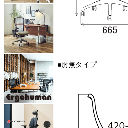
■肘無タイプ