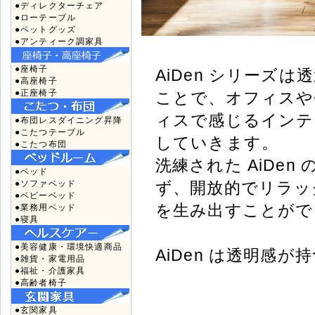
●ディレクターチェア
●ローテーブル
●ペットグッズ
●アンティーク調家具
●座椅子
AiDen シリーズ
●高座椅子
●正座椅子
ことで、オフィスや
ィスで感じるインテ
●布団レスダイニング昇降
●こたつテーブル
していきます。
●こたつ布団
洗練された AiDe
●ベッド
●ソファベッド
ず、開放的でリラッ
●ベビーベッド
を生み出すことがで
●業務用ベッド
●寝具
●美容健康・環境快適商品
AiDen は透明感
●雑貨・家電用品
●福祉・介護家具
●高齢者椅子
●玄関家具