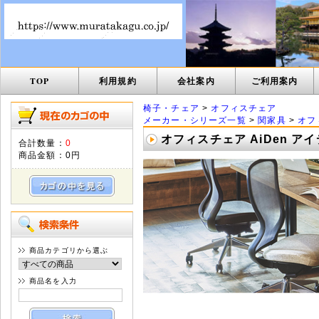
TOP
利用規約
会社案内
ご利用案内
椅子・チェア
>
オフィスチェア
メーカー・シリーズ一覧
>
関家具
>
オフ
オフィスチェア AiDen ア
合計数量：
0
商品金額：
0円
商品カテゴリから選ぶ
商品名を入力