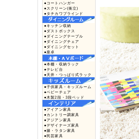
●コートハンガー
●スクリーン(衝立)
●タチカワブラインド
●キッチン収納
●ダストボックス
●ダイニングテーブル
●ダイニングチェア
●ダイニングセット
●座卓
●本棚・収納ラック
●テレビ台
●天井・つっぱり式ラック
●子供家具・キッズルーム
●ベビーチェア
●木製2段・3段ベッド
●アイアン家具
●カントリー調家具
●アジアン家具
●デザイナーズ家具
●籐・ラタン家具
●民芸家具