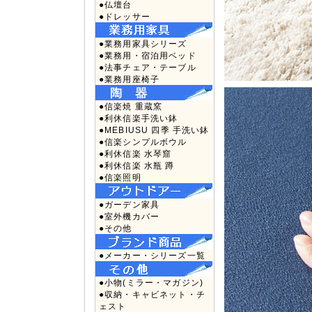
●仏壇台
●ドレッサー
●業務用家具シリーズ
●業務用・宿泊用ベッド
●法事チェア・テーブル
●業務用座椅子
●信楽焼 重蔵窯
●利休信楽手洗い鉢
●MEBIUSU 四季 手洗い鉢
●信楽シンプルボウル
●利休信楽 水琴窟
●利休信楽 水瓶 蹲
●信楽照明
●ガーデン家具
●室外機カバー
●その他
●メーカー・シリーズ一覧
●小物(ミラー・マガジン)
●収納・キャビネット・チ
ェスト