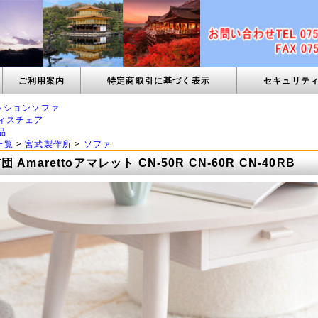
ご利用案内
特定商取引に基づく表示
セキュリテ
ッションソファ
ィスチェア
品
一覧
>
宮武製作所
>
ソファ
Amarettoアマレット CN-50R CN-60R CN-40RB