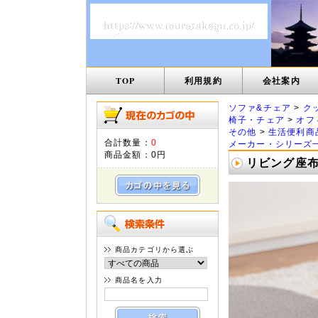
TOP
利用規約
会社案内
ソファ&チェア
>
ク
椅子・チェア
>
オフ
その他
>
生活便利商
合計数量：
0
メーカー・シリーズ
商品金額：
0円
リビング座布団 
商品カテゴリから選ぶ
商品名を入力