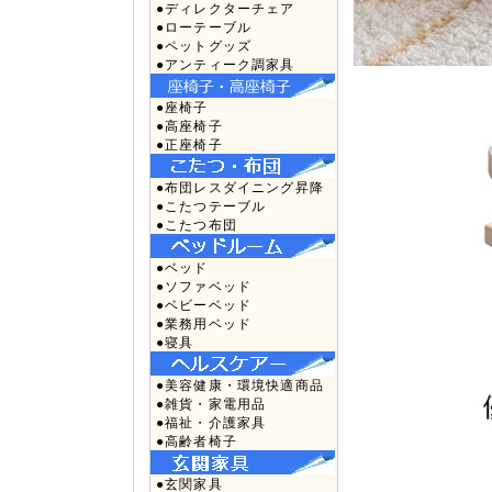
●ディレクターチェア
●ローテーブル
●ペットグッズ
●アンティーク調家具
●座椅子
●高座椅子
●正座椅子
●布団レスダイニング昇降
●こたつテーブル
●こたつ布団
●ベッド
●ソファベッド
●ベビーベッド
●業務用ベッド
●寝具
●美容健康・環境快適商品
●雑貨・家電用品
●福祉・介護家具
●高齢者椅子
●玄関家具