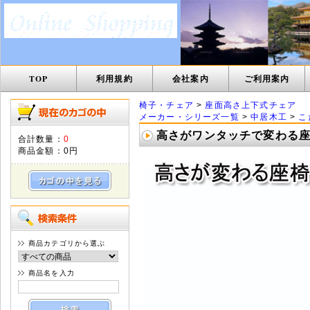
TOP
利用規約
会社案内
ご利用案内
椅子・チェア
>
座面高さ上下式チェア
メーカー・シリーズ一覧
>
中居木工
>
こ
高さがワンタッチで変わる座椅子
合計数量：
0
商品金額：
0円
商品カテゴリから選ぶ
商品名を入力