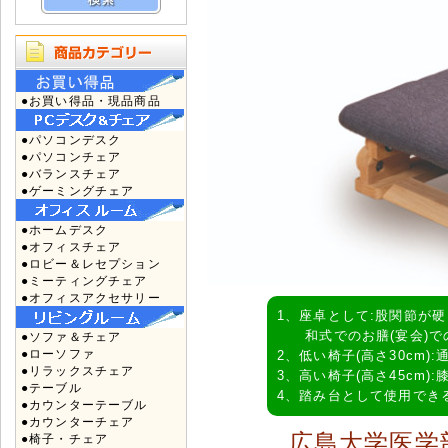
●お買い得品・現品商品
●パソコンデスク
●パソコンチェア
●バランスチェア
●ゲーミングチェア
●ホームデスク
●オフィスチェア
●ロビー＆レセプション
●ミーティングチェア
●オフィスアクセサリー
1、座卓として:股関節が
和式でのお膳(宴会)で
●ソファ＆チェア
●ローソファ
2、低い椅子(高さ30cm)
●リラックスチェア
3、高い椅子(高さ45cm
●テーブル
4、踏み台として使用でき
●カウンターテーブル
●カウンターチェア
広島大学医学
●椅子・チェア