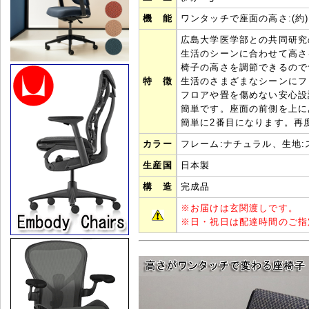
機 能
ワンタッチで座面の高さ:(約)1
広島大学医学部との共同研究
生活のシーンに合わせて高さ
椅子の高さを調節できるので
特 徴
生活のさまざまなシーンにフ
フロアや畳を傷めない安心設
簡単です。座面の前側を上に
簡単に2番目になります。再
カラー
フレーム:ナチュラル、生地:
生産国
日本製
構 造
完成品
※
お届けは玄関渡しです。
※
日・祝日は配達時間のご指