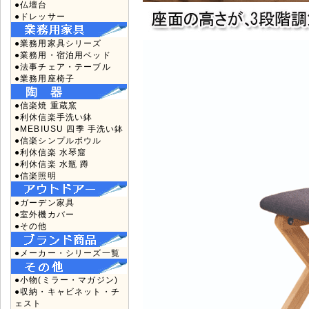
●仏壇台
●ドレッサー
●業務用家具シリーズ
●業務用・宿泊用ベッド
●法事チェア・テーブル
●業務用座椅子
●信楽焼 重蔵窯
●利休信楽手洗い鉢
●MEBIUSU 四季 手洗い鉢
●信楽シンプルボウル
●利休信楽 水琴窟
●利休信楽 水瓶 蹲
●信楽照明
●ガーデン家具
●室外機カバー
●その他
●メーカー・シリーズ一覧
●小物(ミラー・マガジン)
●収納・キャビネット・チ
ェスト