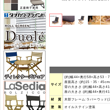
(約)幅44×奥行58×高さ53・7
座面高さ:(約)15・35・45cm
サイズ
背の大きさ:(約)幅44×高さ41
座の大きさ:(約)幅44×奥行41
材 質
木部フレーム:ラバーウッド(
塗 装
オイルステイン塗装