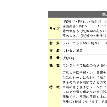
(約)幅44×奥行58×高さ53・7
座面高さ:(約)15・35・45cm
サイズ
背の大きさ:(約)幅44×高さ41
座の大きさ:(約)幅44×奥行41
材 質
ラバーウッド材(天然木) 布
塗 装
ウレタン塗装
重 量
(約)9kg
機 能
ワンタッチで座面の高さ:(約)1
広島大学医学部との共同研究
生活のシーンに合わせて高さ
椅子の高さを調節できるので
特 徴
生活のさまざまなシーンにフ
フロアや畳を傷めない安心設
簡単です。座面の前側を上に
簡単に2番目になります。再