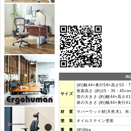
(約)幅44×奥行58×高さ53・7
座面高さ:(約)15・35・45cm
サイズ
背の大きさ:(約)幅44×高さ41
座の大きさ:(約)幅44×奥行41
材 質
ラバーウッド材(天然木)、布:
塗 装
オイルステイン塗装
重 量
(約)9kg