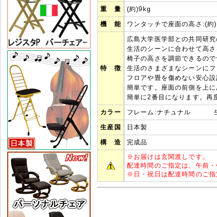
重 量
(約)9kg
機 能
ワンタッチで座面の高さ:(約)1
広島大学医学部との共同研究
生活のシーンに合わせて高さ
椅子の高さを調節できるので
特 徴
生活のさまざまなシーンにフ
フロアや畳を傷めない安心設
簡単です。座面の前側を上に
簡単に2番目になります。再
カラー
フレーム:ナチュナル 生
生産国
日本製
構 造
完成品
※
お届けは玄関渡しです。
配達時間のご指定は、午前・
※
日・祝日は配達時間のご指