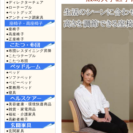
●ディレクターチェア
●ローテーブル
●ペットグッズ
●アンティーク調家具
●座椅子
●高座椅子
●正座椅子
●布団レスダイニング昇降
●こたつテーブル
●こたつ布団
●ベッド
●ソファベッド
●ベビーベッド
●業務用ベッド
●寝具
●美容健康・環境快適商品
●雑貨・家電用品
●福祉・介護家具
●高齢者椅子
●玄関家具