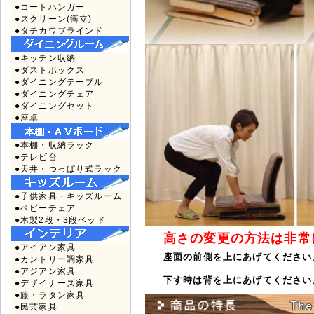
●コートハンガー
●スクリーン(衝立)
●タチカワブラインド
●キッチン収納
●ダストボックス
●ダイニングテーブル
●ダイニングチェア
●ダイニングセット
●座卓
●本棚・収納ラック
●テレビ台
●天井・つっぱり式ラック
●子供家具・キッズルーム
●ベビーチェア
●木製2段・3段ベッド
高さの変更の方法は非常
●アイアン家具
座面の前側を上にあげてくださ
●カントリー調家具
●アジアン家具
下す時は背を上にあげてください
●デザイナーズ家具
●籐・ラタン家具
●民芸家具