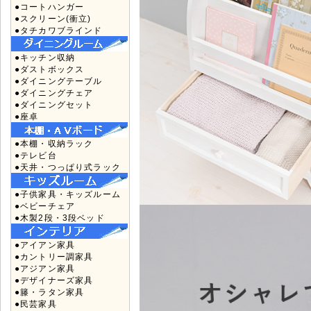
●コートハンガー
●スクリーン(衝立)
●タチカワブラインド
●キッチン収納
●ダストボックス
●ダイニングテーブル
●ダイニングチェア
●ダイニングセット
●座卓
●本棚・収納ラック
●テレビ台
●天井・つっぱり式ラック
●子供家具・キッズルーム
●ベビーチェア
●木製2段・3段ベッド
●アイアン家具
●カントリー調家具
●アジアン家具
●デザイナーズ家具
●籐・ラタン家具
●民芸家具