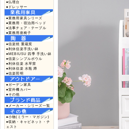
●仏壇台
●ドレッサー
●業務用家具シリーズ
●業務用・宿泊用ベッド
●法事チェア・テーブル
●業務用座椅子
●信楽焼 重蔵窯
●利休信楽手洗い鉢
●MEBIUSU 四季 手洗い鉢
●信楽シンプルボウル
●利休信楽 水琴窟
●利休信楽 水瓶 蹲
●信楽照明
●ガーデン家具
●室外機カバー
●その他
●メーカー・シリーズ一覧
●小物(ミラー・マガジン)
●収納・キャビネット・チ
ェスト