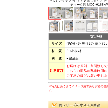
マガジンラック 幅48 引き出しタイプ デ
ティーク調 MCC-6188A
サイズ
(約)幅48×奥行27×高さ73
材 質
主材:桐材
構 造
■完成品
お届けは原則、玄関渡しで
注意事項
こちらの商品は配達時間の
ご了承のほどお願い申し上
※写真はあくまでイメージ用であり実際の色
す。