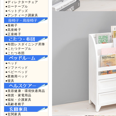
●ディレクターチェア
●ローテーブル
●ペットグッズ
●アンティーク調家具
●座椅子
●高座椅子
●正座椅子
●布団レスダイニング昇降
●こたつテーブル
●こたつ布団
●ベッド
●ソファベッド
●ベビーベッド
●業務用ベッド
●寝具
●美容健康・環境快適商品
●雑貨・家電用品
●福祉・介護家具
●高齢者椅子
●玄関家具