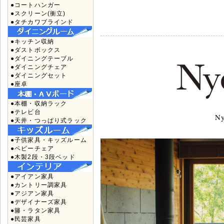
●コートハンガー
●スクリーン(衝立)
●タチカワブラインド
●キッチン収納
●ダストボックス
●ダイニングテーブル
●ダイニングチェア
●ダイニングセット
●座卓
●本棚・収納ラック
●テレビ台
Ny
●天井・つっぱり式ラック
●子供家具・キッズルーム
●ベビーチェア
●木製2段・3段ベッド
●アイアン家具
●カントリー調家具
●アジアン家具
●デザイナーズ家具
●籐・ラタン家具
●民芸家具