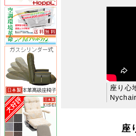
座り心
Nychai
座