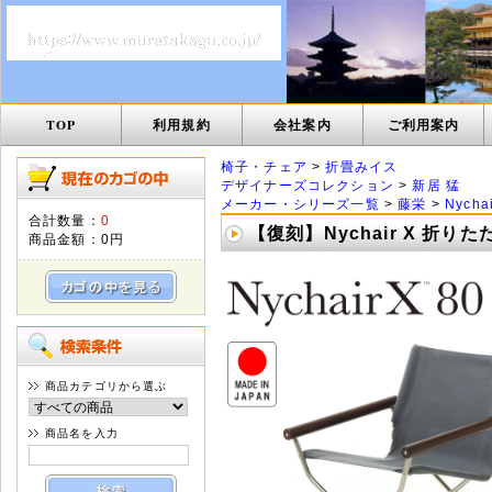
TOP
利用規約
会社案内
ご利用案内
椅子・チェア
>
折畳みイス
デザイナーズコレクション
>
新居 猛
メーカー・シリーズ一覧
>
藤栄
>
Nych
合計数量：
0
【復刻】Nychair X 折
商品金額：
0円
商品カテゴリから選ぶ
商品名を入力