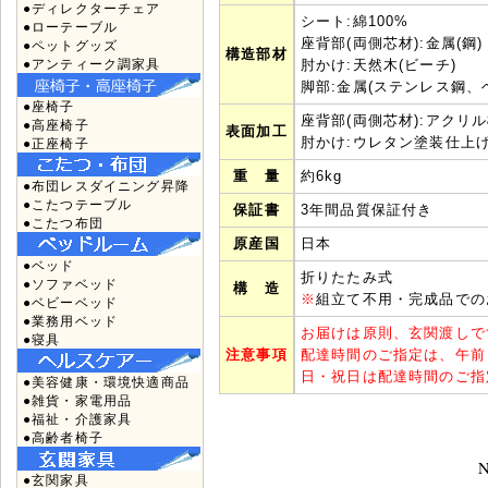
●ディレクターチェア
シート:綿100%
●ローテーブル
座背部(両側芯材):金属(鋼)
●ペットグッズ
構造部材
●アンティーク調家具
肘かけ:天然木(ビーチ)
脚部:金属(ステンレス鋼、
●座椅子
座背部(両側芯材):アクリ
●高座椅子
表面加工
肘かけ:ウレタン塗装仕上
●正座椅子
重 量
約6kg
●布団レスダイニング昇降
●こたつテーブル
保証書
3年間品質保証付き
●こたつ布団
原産国
日本
●ベッド
折りたたみ式
●ソファベッド
構 造
※
組立て不用・完成品での
●ベビーベッド
●業務用ベッド
お届けは原則、玄関渡しで
●寝具
注意事項
配達時間のご指定は、午前
日・祝日は配達時間のご指
●美容健康・環境快適商品
●雑貨・家電用品
●福祉・介護家具
●高齢者椅子
N
●玄関家具