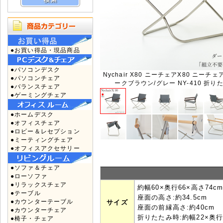
●お買い得品・現品商品
●パソコンデスク
Nychair X80 ニーチェアX80 ニーチ
●パソコンチェア
ークブラウン/グレー NY-410 折
●バランスチェア
●ゲーミングチェア
●ホームデスク
●オフィスチェア
●ロビー＆レセプション
●ミーティングチェア
●オフィスアクセサリー
●ソファ＆チェア
●ローソファ
●リラックスチェア
約幅60×奥行66×高さ74c
●テーブル
座面の高さ:約34.5cm
●カウンターテーブル
サイズ
座面の前縁高さ:約40cm
●カウンターチェア
折りたたみ時:約幅22×奥行6
●椅子・チェア