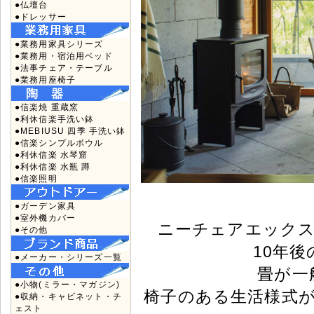
●仏壇台
●ドレッサー
●業務用家具シリーズ
●業務用・宿泊用ベッド
●法事チェア・テーブル
●業務用座椅子
●信楽焼 重蔵窯
●利休信楽手洗い鉢
●MEBIUSU 四季 手洗い鉢
●信楽シンプルボウル
●利休信楽 水琴窟
●利休信楽 水瓶 蹲
●信楽照明
●ガーデン家具
●室外機カバー
ニーチェアエックス
●その他
10年後
●メーカー・シリーズ一覧
畳が一
●小物(ミラー・マガジン)
椅子のある生活様式
●収納・キャビネット・チ
ェスト