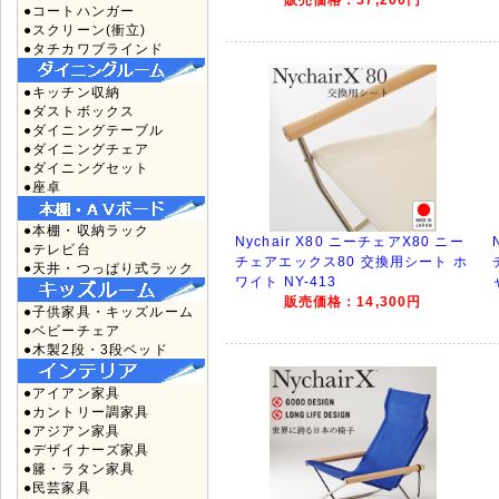
●コートハンガー
●スクリーン(衝立)
●タチカワブラインド
●キッチン収納
●ダストボックス
●ダイニングテーブル
●ダイニングチェア
●ダイニングセット
●座卓
●本棚・収納ラック
Nychair X80 ニーチェアX80 ニー
●テレビ台
チェアエックス80 交換用シート ホ
●天井・つっぱり式ラック
ワイト NY-413
販売価格：14,300円
●子供家具・キッズルーム
●ベビーチェア
●木製2段・3段ベッド
●アイアン家具
●カントリー調家具
●アジアン家具
●デザイナーズ家具
●籐・ラタン家具
●民芸家具