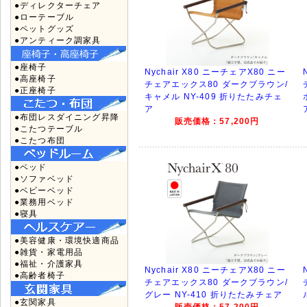
●ディレクターチェア
●ローテーブル
●ペットグッズ
●アンティーク調家具
●座椅子
Nychair X80 ニーチェアX80 ニー
●高座椅子
チェアエックス80 ダークブラウン/
●正座椅子
キャメル NY-409 折りたたみチェ
ア
●布団レスダイニング昇降
販売価格：57,200円
●こたつテーブル
●こたつ布団
●ベッド
●ソファベッド
●ベビーベッド
●業務用ベッド
●寝具
●美容健康・環境快適商品
●雑貨・家電用品
●福祉・介護家具
Nychair X80 ニーチェアX80 ニー
●高齢者椅子
チェアエックス80 ダークブラウン/
グレー NY-410 折りたたみチェア
●玄関家具
販売価格：57,200円