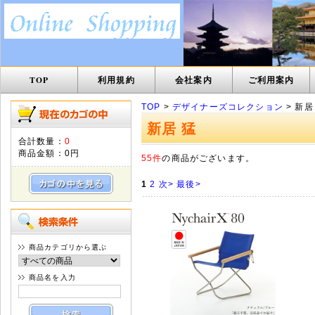
TOP
利用規約
会社案内
ご利用案内
TOP
>
デザイナーズコレクション
> 新居
新居 猛
合計数量：
0
商品金額：
0円
55件
の商品がございます。
1
2
次>
最後>
商品カテゴリから選ぶ
商品名を入力