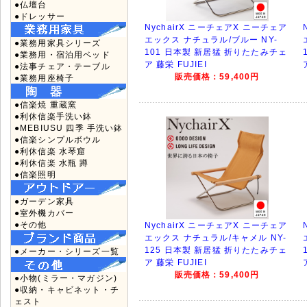
●仏壇台
●ドレッサー
NychairX ニーチェアX ニーチェア
エックス ナチュラル/ブルー NY-
●業務用家具シリーズ
101 日本製 新居猛 折りたたみチェ
●業務用・宿泊用ベッド
ア 藤栄 FUJIEI
●法事チェア・テーブル
販売価格：59,400円
●業務用座椅子
●信楽焼 重蔵窯
●利休信楽手洗い鉢
●MEBIUSU 四季 手洗い鉢
●信楽シンプルボウル
●利休信楽 水琴窟
●利休信楽 水瓶 蹲
●信楽照明
●ガーデン家具
●室外機カバー
●その他
NychairX ニーチェアX ニーチェア
エックス ナチュラル/キャメル NY-
125 日本製 新居猛 折りたたみチェ
●メーカー・シリーズ一覧
ア 藤栄 FUJIEI
販売価格：59,400円
●小物(ミラー・マガジン)
●収納・キャビネット・チ
ェスト