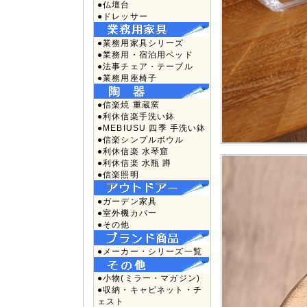
●仏壇台
●ドレッサー
●業務用家具シリーズ
●業務用・宿泊用ベッド
●法事チェア・テーブル
●業務用座椅子
●信楽焼 重蔵窯
●利休信楽手洗い鉢
●MEBIUSU 四季 手洗い鉢
●信楽シンプルボウル
●利休信楽 水琴窟
●利休信楽 水瓶 蹲
●信楽照明
●ガーデン家具
●室外機カバー
●その他
●メーカー・シリーズ一覧
●小物(ミラー・マガジン)
●収納・キャビネット・チ
ェスト