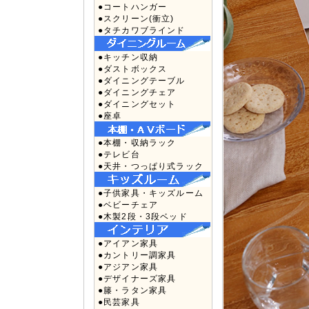
●コートハンガー
●スクリーン(衝立)
●タチカワブラインド
●キッチン収納
●ダストボックス
●ダイニングテーブル
●ダイニングチェア
●ダイニングセット
●座卓
●本棚・収納ラック
●テレビ台
●天井・つっぱり式ラック
●子供家具・キッズルーム
●ベビーチェア
●木製2段・3段ベッド
●アイアン家具
●カントリー調家具
●アジアン家具
●デザイナーズ家具
●籐・ラタン家具
●民芸家具