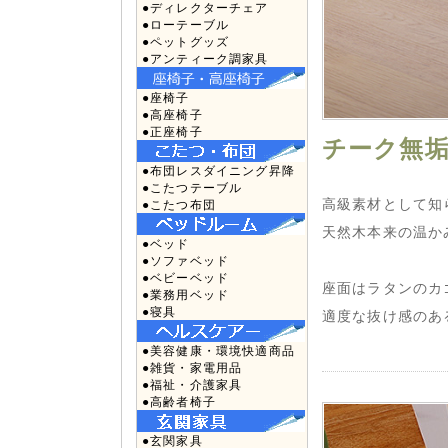
●ディレクターチェア
●ローテーブル
●ペットグッズ
●アンティーク調家具
●座椅子
●高座椅子
●正座椅子
チーク無垢
●布団レスダイニング昇降
●こたつテーブル
高級素材として知
●こたつ布団
天然木本来の温か
●ベッド
●ソファベッド
●ベビーベッド
座面はラタンのカ
●業務用ベッド
●寝具
適度な抜け感のあ
●美容健康・環境快適商品
●雑貨・家電用品
●福祉・介護家具
●高齢者椅子
●玄関家具