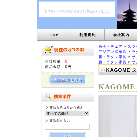
TOP
利用規約
会社案内
椅子・チェア
>
スツ
アジアン調家具
>
ラ
籐・ラタン家具
>
サ
合計数量：
0
籐・ラタン家具
>
サ
商品金額：
0円
KAGOME 
KAGOME
商品カテゴリから選ぶ
商品名を入力