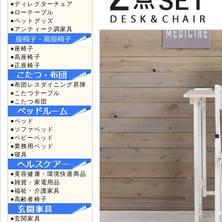
●ディレクターチェア
●ローテーブル
●ペットグッズ
●アンティーク調家具
●座椅子
●高座椅子
●正座椅子
●布団レスダイニング昇降
●こたつテーブル
●こたつ布団
●ベッド
●ソファベッド
●ベビーベッド
●業務用ベッド
●寝具
●美容健康・環境快適商品
●雑貨・家電用品
●福祉・介護家具
●高齢者椅子
●玄関家具