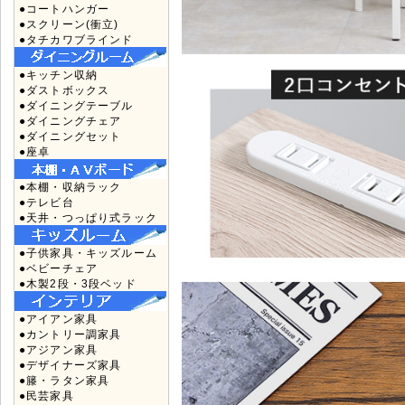
●コートハンガー
●スクリーン(衝立)
●タチカワブラインド
●キッチン収納
●ダストボックス
●ダイニングテーブル
●ダイニングチェア
●ダイニングセット
●座卓
●本棚・収納ラック
●テレビ台
●天井・つっぱり式ラック
●子供家具・キッズルーム
●ベビーチェア
●木製2段・3段ベッド
●アイアン家具
●カントリー調家具
●アジアン家具
●デザイナーズ家具
●籐・ラタン家具
●民芸家具