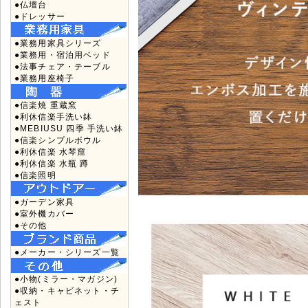
●仏壇台
●ドレッサー
●業務用家具シリーズ
●業務用・宿泊用ベッド
●法事チェア・テーブル
●業務用座椅子
●信楽焼 重蔵窯
●利休信楽手洗い鉢
●MEBIUSU 四季 手洗い鉢
●信楽シンプルボウル
●利休信楽 水琴窟
●利休信楽 水瓶 蹲
●信楽照明
●ガーデン家具
●室外機カバー
●その他
●メーカー・シリーズ一覧
●小物(ミラー・マガジン)
●収納・キャビネット・チ
ェスト