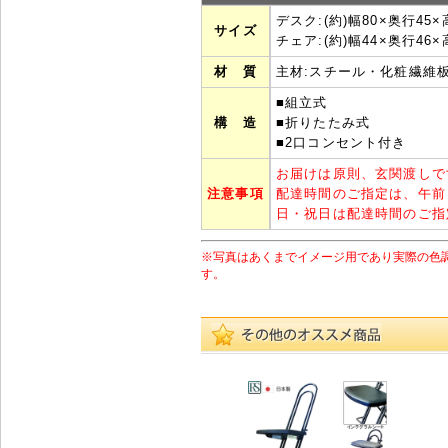
デスク:(約)幅80×奥行45×
サイズ
チェア:(約)幅44×奥行46×
材 質
主材:スチール・化粧繊維板
■組立式
構 造
■折りたたみ式
■2口コンセント付き
お届けは原則、玄関渡しで
注意事項
配達時間のご指定は、午前
日・祝日は配達時間のご指
※写真はあくまでイメージ用であり実際の色
す。