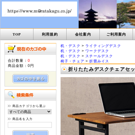
TOP
利用規約
会社案内
ご利用案内
机・デスク
>
ライティングデスク
机・デスク
>
ワークデスク
机・デスク
>
スチールデスク
合計数量：
0
椅子・チェア
>
折畳みイス
商品金額：
0円
折りたたみデスクチェアセット 
商品カテゴリから選ぶ
商品名を入力