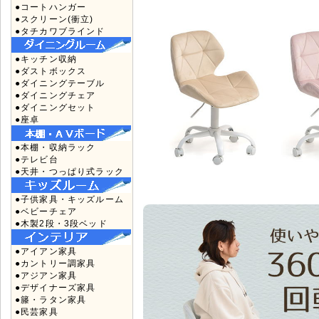
●コートハンガー
●スクリーン(衝立)
●タチカワブラインド
●キッチン収納
●ダストボックス
●ダイニングテーブル
●ダイニングチェア
●ダイニングセット
●座卓
●本棚・収納ラック
●テレビ台
●天井・つっぱり式ラック
●子供家具・キッズルーム
●ベビーチェア
●木製2段・3段ベッド
●アイアン家具
●カントリー調家具
●アジアン家具
●デザイナーズ家具
●籐・ラタン家具
●民芸家具