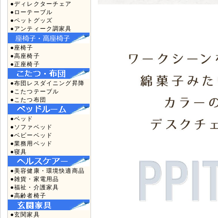
●ディレクターチェア
●ローテーブル
●ペットグッズ
●アンティーク調家具
●座椅子
●高座椅子
●正座椅子
●布団レスダイニング昇降
●こたつテーブル
●こたつ布団
●ベッド
●ソファベッド
●ベビーベッド
●業務用ベッド
●寝具
●美容健康・環境快適商品
●雑貨・家電用品
●福祉・介護家具
●高齢者椅子
●玄関家具