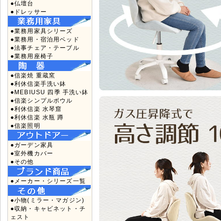
●仏壇台
●ドレッサー
●業務用家具シリーズ
●業務用・宿泊用ベッド
●法事チェア・テーブル
●業務用座椅子
●信楽焼 重蔵窯
●利休信楽手洗い鉢
●MEBIUSU 四季 手洗い鉢
●信楽シンプルボウル
●利休信楽 水琴窟
●利休信楽 水瓶 蹲
●信楽照明
●ガーデン家具
●室外機カバー
●その他
●メーカー・シリーズ一覧
●小物(ミラー・マガジン)
●収納・キャビネット・チ
ェスト