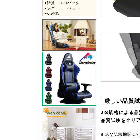
●雑貨・エコバック
●ラグ・カーペット
●その他
厳しい品質
JIS規格による
品質試験をクリ
正式な試験機関に