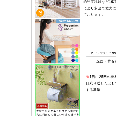
的強度試験など16
により安全で丈夫
ております。
JIS S 1203:19
座面・背も
※
1日に25回の着
日繰り返したとし
する基準