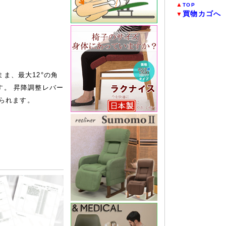
▲
TOP
買物カゴへ
▼
ま、最大12°の角
す。 昇降調整レバー
えられます。