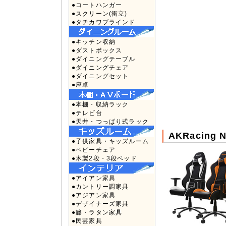
●コートハンガー
●スクリーン(衝立)
●タチカワブラインド
●キッチン収納
●ダストボックス
●ダイニングテーブル
●ダイニングチェア
●ダイニングセット
●座卓
●本棚・収納ラック
●テレビ台
●天井・つっぱり式ラック
AKRacing
●子供家具・キッズルーム
●ベビーチェア
●木製2段・3段ベッド
●アイアン家具
●カントリー調家具
●アジアン家具
●デザイナーズ家具
●籐・ラタン家具
●民芸家具