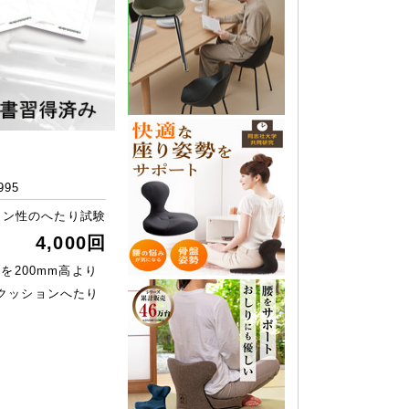
995
ョン性のへたり試験
4,000回
体を200mm高より
クッションへたり