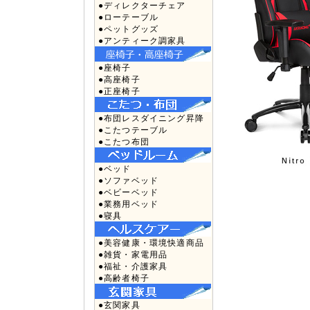
●ディレクターチェア
●ローテーブル
●ペットグッズ
●アンティーク調家具
●座椅子
●高座椅子
●正座椅子
●布団レスダイニング昇降
●こたつテーブル
●こたつ布団
●ベッド
●ソファベッド
●ベビーベッド
●業務用ベッド
●寝具
●美容健康・環境快適商品
●雑貨・家電用品
●福祉・介護家具
●高齢者椅子
●玄関家具