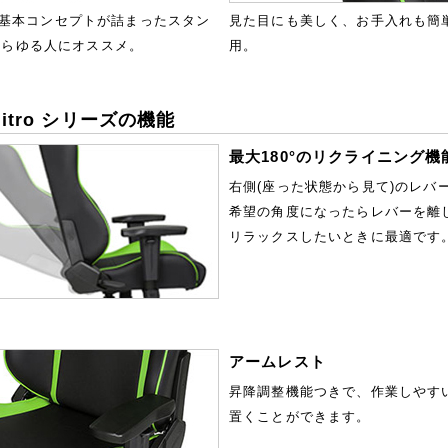
アの基本コンセプトが詰まったスタン
見た目にも美しく、お手入れも簡
あらゆる人にオススメ。
用。
 Nitro シリーズの機能
最大180°のリクライニング機
右側(座った状態から見て)のレバ
希望の角度になったらレバーを離
リラックスしたいときに最適です
アームレスト
昇降調整機能つきで、作業しやす
置くことができます。