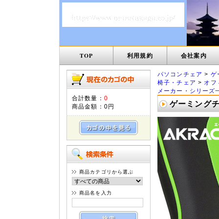
TOP
利用規約
会社案内
パソコンチェア
>
ゲ
椅子・チェア
>
オフ
メーカー・シリーズ
合計数量：
0
ゲーミングチェ
商品金額：
0円
商品カテゴリから選ぶ
商品名を入力