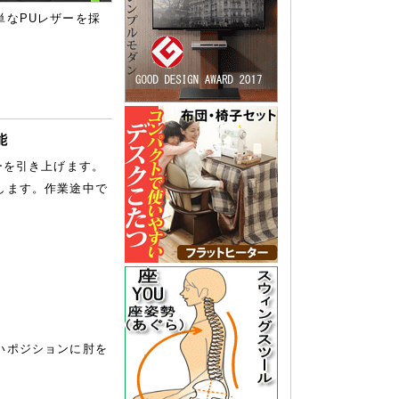
単なPUレザーを採
能
ーを引き上げます。
します。作業途中で
。
いポジションに肘を