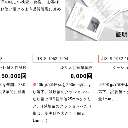
項目の厳しい検査に合格。 お客様
にお使い頂けるよう品質管理に努め
98
JIS S 1052:1994
JIS S 1062:1
たれ耐久性試験
繰り返し衝撃試験
クッシ
50,000回
8,000回
座を年間に250
※
20kgの加圧体を200mm高によ
※
20Kgの加圧
て8年間に相当
り落下。試験後のクッションへ
落下。試験後の
たり量はJIS基準値25mmをクリ
量1mm。
ア。 (試験後のクッションへたり
量は、基準値を大きく下回る
1mm。)