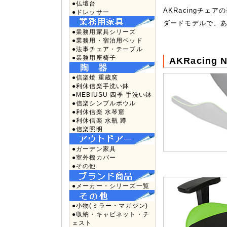
●仏壇台
AKRacingチェ
●ドレッサー
ダードモデルで、
●業務用家具シリーズ
●業務用・宿泊用ベッド
●法事チェア・テーブル
●業務用座椅子
AKRacing
●信楽焼 重蔵窯
●利休信楽手洗い鉢
●MEBIUSU 四季 手洗い鉢
●信楽シンプルボウル
●利休信楽 水琴窟
●利休信楽 水瓶 蹲
●信楽照明
●ガーデン家具
●室外機カバー
●その他
●メーカー・シリーズ一覧
●小物(ミラー・マガジン)
●収納・キャビネット・チ
ェスト