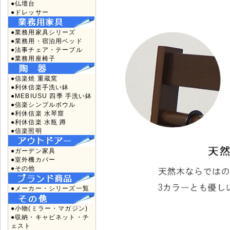
●仏壇台
●ドレッサー
●業務用家具シリーズ
●業務用・宿泊用ベッド
●法事チェア・テーブル
●業務用座椅子
●信楽焼 重蔵窯
●利休信楽手洗い鉢
●MEBIUSU 四季 手洗い鉢
●信楽シンプルボウル
●利休信楽 水琴窟
●利休信楽 水瓶 蹲
●信楽照明
●ガーデン家具
●室外機カバー
●その他
●メーカー・シリーズ一覧
●小物(ミラー・マガジン)
●収納・キャビネット・チ
ェスト