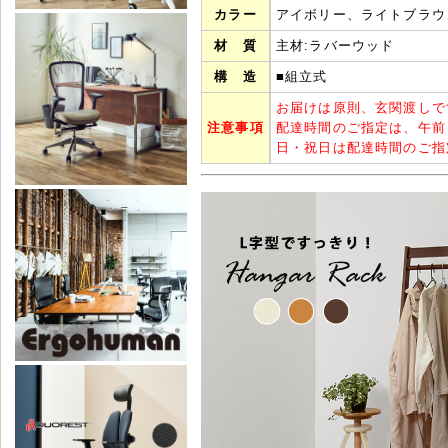
カラー
アイボリー、ライトブラウ
材 質
主材:ラバーウッド
構 造
■組立式
お届けは原則、玄関渡しで
注意事項
配達時間のご指定は、午前
日・祝日は配達時間のご指