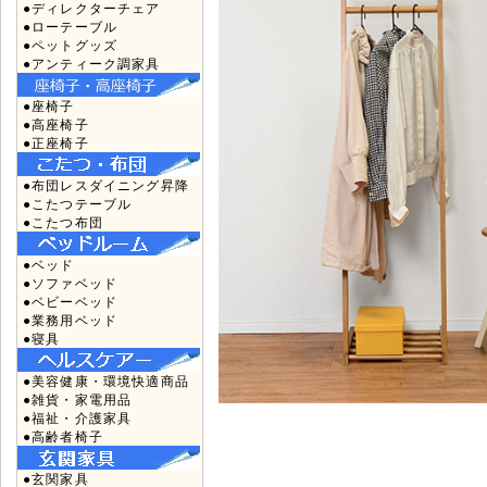
●ディレクターチェア
●ローテーブル
●ペットグッズ
●アンティーク調家具
●座椅子
●高座椅子
●正座椅子
●布団レスダイニング昇降
●こたつテーブル
●こたつ布団
●ベッド
●ソファベッド
●ベビーベッド
●業務用ベッド
●寝具
●美容健康・環境快適商品
●雑貨・家電用品
●福祉・介護家具
●高齢者椅子
●玄関家具