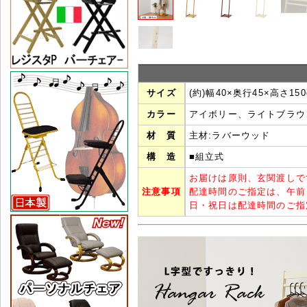
サイズ
(約)幅40×奥行45×高さ150
カラー
アイボリー、ライトブラウ
材 質
主材:ラバーウッド
構 造
■組立式
お届けは原則、玄関渡しで
注意事項
配達時間のご指定は、午前
日・祝日は配達時間のご指