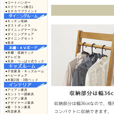
●コートハンガー
●スクリーン(衝立)
●タチカワブラインド
●キッチン収納
●ダストボックス
●ダイニングテーブル
●ダイニングチェア
●ダイニングセット
●座卓
●本棚・収納ラック
●テレビ台
●天井・つっぱり式ラック
●子供家具・キッズルーム
●ベビーチェア
●木製2段・3段ベッド
●アイアン家具
●カントリー調家具
●アジアン家具
●デザイナーズ家具
●籐・ラタン家具
●民芸家具