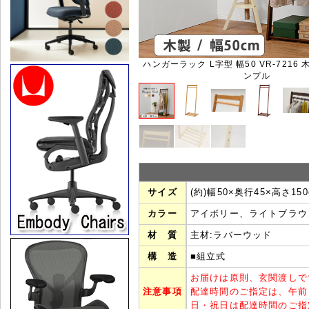
ハンガーラック L字型 幅50 VR-7216 
ンプル
サイズ
(約)幅50×奥行45×高さ150
カラー
アイボリー、ライトブラウ
材 質
主材:ラバーウッド
構 造
■組立式
お届けは原則、玄関渡しで
注意事項
配達時間のご指定は、午前
日・祝日は配達時間のご指