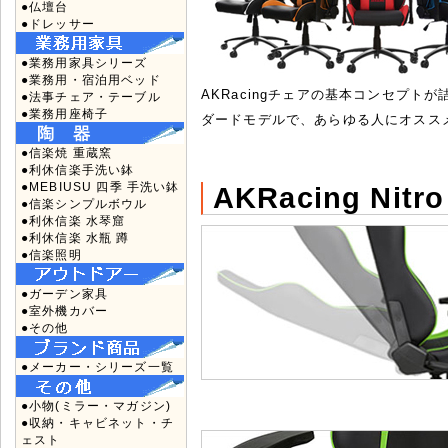
●仏壇台
●ドレッサー
●業務用家具シリーズ
●業務用・宿泊用ベッド
AKRacingチェアの基本コンセプト
●法事チェア・テーブル
●業務用座椅子
ダードモデルで、あらゆる人にオスス
●信楽焼 重蔵窯
●利休信楽手洗い鉢
●MEBIUSU 四季 手洗い鉢
AKRacing Ni
●信楽シンプルボウル
●利休信楽 水琴窟
●利休信楽 水瓶 蹲
●信楽照明
●ガーデン家具
●室外機カバー
●その他
●メーカー・シリーズ一覧
●小物(ミラー・マガジン)
●収納・キャビネット・チ
ェスト