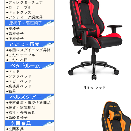
●ディレクターチェア
●ローテーブル
●ペットグッズ
●アンティーク調家具
●座椅子
●高座椅子
●正座椅子
●布団レスダイニング昇降
●こたつテーブル
●こたつ布団
●ベッド
●ソファベッド
●ベビーベッド
●業務用ベッド
●寝具
●美容健康・環境快適商品
●雑貨・家電用品
●福祉・介護家具
●高齢者椅子
●玄関家具