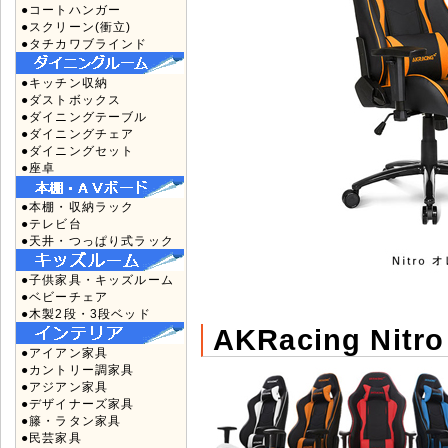
●コートハンガー
●スクリーン(衝立)
●タチカワブラインド
●キッチン収納
●ダストボックス
●ダイニングテーブル
●ダイニングチェア
●ダイニングセット
●座卓
●本棚・収納ラック
●テレビ台
●天井・つっぱり式ラック
●子供家具・キッズルーム
●ベビーチェア
●木製2段・3段ベッド
AKRacing Ni
●アイアン家具
●カントリー調家具
●アジアン家具
●デザイナーズ家具
●籐・ラタン家具
●民芸家具