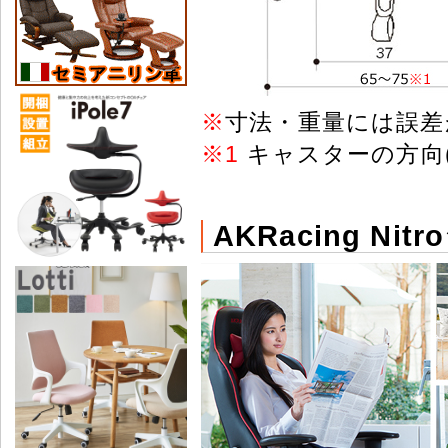
※
寸法・重量には誤差
※
1
キャスターの方向
AKRacing N