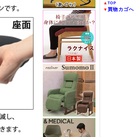
▲
TOP
買物カゴへ
▼