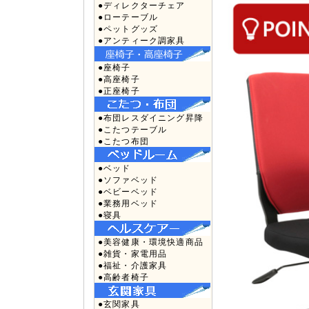
●ディレクターチェア
●ローテーブル
●ペットグッズ
●アンティーク調家具
●座椅子
●高座椅子
●正座椅子
●布団レスダイニング昇降
●こたつテーブル
●こたつ布団
●ベッド
●ソファベッド
●ベビーベッド
●業務用ベッド
●寝具
●美容健康・環境快適商品
●雑貨・家電用品
●福祉・介護家具
●高齢者椅子
●玄関家具