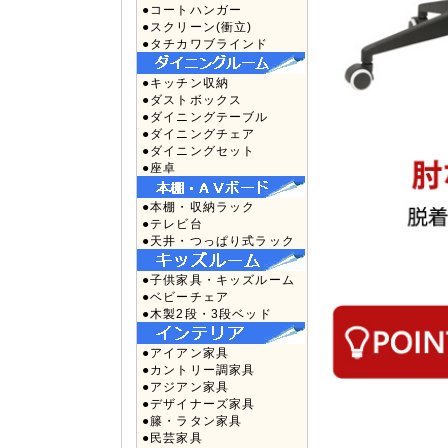
●コートハンガー
●スクリーン(衝立)
●タチカワブラインド
●キッチン収納
●ダストボックス
●ダイニングテーブル
●ダイニングチェア
●ダイニングセット
●座卓
●本棚・収納ラック
●テレビ台
●天井・つっぱり式ラック
●子供家具・キッズルーム
●ベビーチェア
●木製2段・3段ベッド
●アイアン家具
●カントリー調家具
●アジアン家具
●デザイナーズ家具
●籐・ラタン家具
●民芸家具