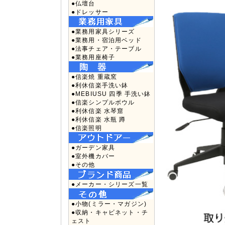
●仏壇台
●ドレッサー
●業務用家具シリーズ
●業務用・宿泊用ベッド
●法事チェア・テーブル
●業務用座椅子
●信楽焼 重蔵窯
●利休信楽手洗い鉢
●MEBIUSU 四季 手洗い鉢
●信楽シンプルボウル
●利休信楽 水琴窟
●利休信楽 水瓶 蹲
●信楽照明
●ガーデン家具
●室外機カバー
●その他
●メーカー・シリーズ一覧
●小物(ミラー・マガジン)
●収納・キャビネット・チ
ェスト