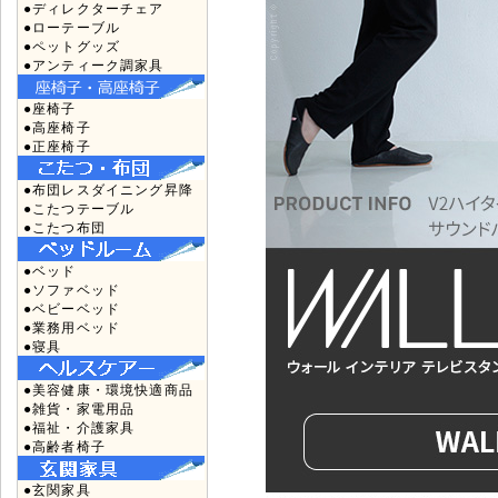
●ディレクターチェア
●ローテーブル
●ペットグッズ
●アンティーク調家具
●座椅子
●高座椅子
●正座椅子
●布団レスダイニング昇降
●こたつテーブル
●こたつ布団
●ベッド
●ソファベッド
●ベビーベッド
●業務用ベッド
●寝具
●美容健康・環境快適商品
●雑貨・家電用品
●福祉・介護家具
●高齢者椅子
●玄関家具