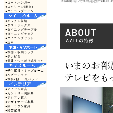
●コートハンガー
●スクリーン(衝立)
●タチカワブラインド
●キッチン収納
●ダストボックス
●ダイニングテーブル
●ダイニングチェア
●ダイニングセット
●座卓
●本棚・収納ラック
●テレビ台
●天井・つっぱり式ラック
●子供家具・キッズルーム
●ベビーチェア
●木製2段・3段ベッド
●アイアン家具
●カントリー調家具
●アジアン家具
●デザイナーズ家具
●籐・ラタン家具
●民芸家具