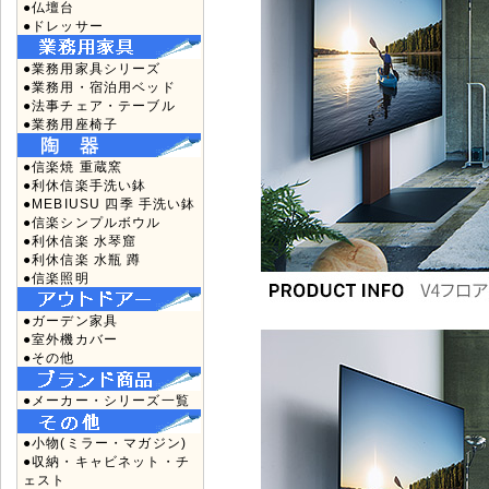
●仏壇台
●ドレッサー
●業務用家具シリーズ
●業務用・宿泊用ベッド
●法事チェア・テーブル
●業務用座椅子
●信楽焼 重蔵窯
●利休信楽手洗い鉢
●MEBIUSU 四季 手洗い鉢
●信楽シンプルボウル
●利休信楽 水琴窟
●利休信楽 水瓶 蹲
●信楽照明
●ガーデン家具
●室外機カバー
●その他
●メーカー・シリーズ一覧
●小物(ミラー・マガジン)
●収納・キャビネット・チ
ェスト