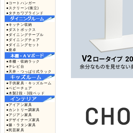
●コートハンガー
●スクリーン(衝立)
●タチカワブラインド
●キッチン収納
●ダストボックス
●ダイニングテーブル
●ダイニングチェア
●ダイニングセット
●座卓
●本棚・収納ラック
●テレビ台
●天井・つっぱり式ラック
●子供家具・キッズルーム
●ベビーチェア
●木製2段・3段ベッド
●アイアン家具
●カントリー調家具
●アジアン家具
●デザイナーズ家具
●籐・ラタン家具
●民芸家具