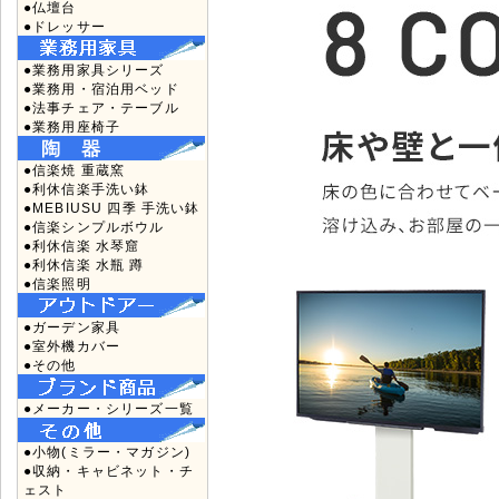
●仏壇台
●ドレッサー
●業務用家具シリーズ
●業務用・宿泊用ベッド
●法事チェア・テーブル
●業務用座椅子
●信楽焼 重蔵窯
●利休信楽手洗い鉢
●MEBIUSU 四季 手洗い鉢
●信楽シンプルボウル
●利休信楽 水琴窟
●利休信楽 水瓶 蹲
●信楽照明
●ガーデン家具
●室外機カバー
●その他
●メーカー・シリーズ一覧
●小物(ミラー・マガジン)
●収納・キャビネット・チ
ェスト