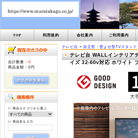
TOP
利用規約
会社案内
ご利用案内
テレビ台
>
自立型・壁よせ型TVスタンド
テレビ台 WALLインテリアテ
合計数量：
0
イズ 32-60v対応 ホワイト
商品金額：
0円
商品カテゴリから選ぶ
商品名を入力