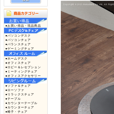
●お買い得品・現品商品
●パソコンデスク
●パソコンチェア
●バランスチェア
●ゲーミングチェア
●ホームデスク
●オフィスチェア
●ロビー＆レセプション
●ミーティングチェア
●オフィスアクセサリー
●ソファ＆チェア
●ローソファ
●リラックスチェア
●テーブル
●カウンターテーブル
●カウンターチェア
●椅子・チェア