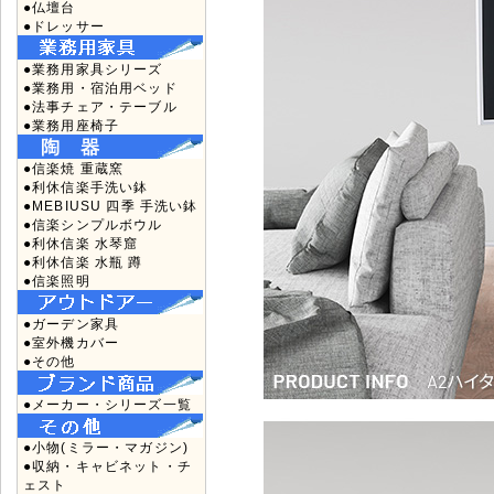
●仏壇台
●ドレッサー
●業務用家具シリーズ
●業務用・宿泊用ベッド
●法事チェア・テーブル
●業務用座椅子
●信楽焼 重蔵窯
●利休信楽手洗い鉢
●MEBIUSU 四季 手洗い鉢
●信楽シンプルボウル
●利休信楽 水琴窟
●利休信楽 水瓶 蹲
●信楽照明
●ガーデン家具
●室外機カバー
●その他
●メーカー・シリーズ一覧
●小物(ミラー・マガジン)
●収納・キャビネット・チ
ェスト