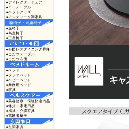
●ディレクターチェア
●ローテーブル
●ペットグッズ
●アンティーク調家具
●座椅子
●高座椅子
●正座椅子
●布団レスダイニング昇降
●こたつテーブル
●こたつ布団
●ベッド
●ソファベッド
●ベビーベッド
●業務用ベッド
●寝具
●美容健康・環境快適商品
●雑貨・家電用品
●福祉・介護家具
●高齢者椅子
●玄関家具