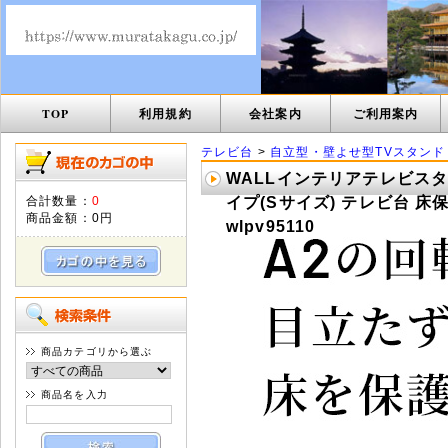
TOP
利用規約
会社案内
ご利用案内
テレビ台
>
自立型・壁よせ型TVスタンド
WALLインテリアテレビス
合計数量：
0
イプ(Sサイズ) テレビ台 床
商品金額：
0円
wlpv95110
商品カテゴリから選ぶ
商品名を入力