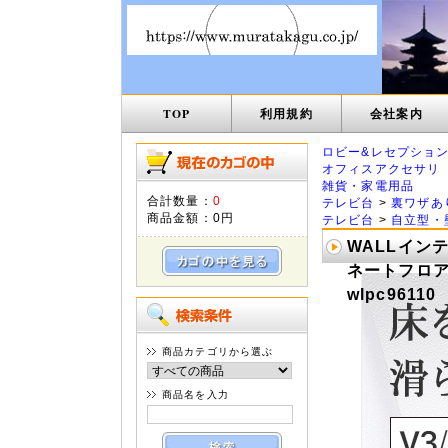
TOP
利用規約
会社案内
ロビー&レセプショ
オフィスアクセサリ
雑貨・家電用品
合計数量：
0
テレビ台
>
裏ワザあ
商品金額：
0円
テレビ台
>
自立型・
WALLイン
ネートフロア
wlpc96110
商品カテゴリから選ぶ
商品名を入力