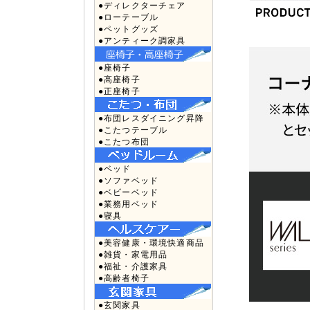
●ディレクターチェア
●ローテーブル
●ペットグッズ
●アンティーク調家具
●座椅子
●高座椅子
●正座椅子
●布団レスダイニング昇降
●こたつテーブル
●こたつ布団
●ベッド
●ソファベッド
●ベビーベッド
●業務用ベッド
●寝具
●美容健康・環境快適商品
●雑貨・家電用品
●福祉・介護家具
●高齢者椅子
●玄関家具