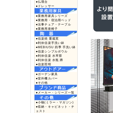
●仏壇台
●ドレッサー
●業務用家具シリーズ
●業務用・宿泊用ベッド
●法事チェア・テーブル
●業務用座椅子
●信楽焼 重蔵窯
●利休信楽手洗い鉢
●MEBIUSU 四季 手洗い鉢
●信楽シンプルボウル
●利休信楽 水琴窟
●利休信楽 水瓶 蹲
●信楽照明
●ガーデン家具
●室外機カバー
●その他
●メーカー・シリーズ一覧
●小物(ミラー・マガジン)
●収納・キャビネット・チ
ェスト