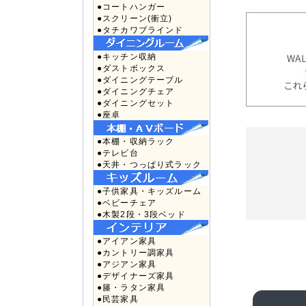
●コートハンガー
●スクリーン(衝立)
●タチカワブラインド
●キッチン収納
●ダストボックス
●ダイニングテーブル
●ダイニングチェア
●ダイニングセット
●座卓
●本棚・収納ラック
●テレビ台
●天井・つっぱり式ラック
●子供家具・キッズルーム
●ベビーチェア
●木製2段・3段ベッド
●アイアン家具
●カントリー調家具
●アジアン家具
●デザイナーズ家具
●籐・ラタン家具
●民芸家具