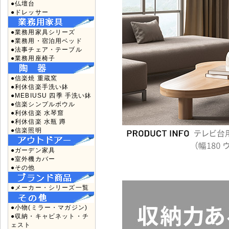
●仏壇台
●ドレッサー
●業務用家具シリーズ
●業務用・宿泊用ベッド
●法事チェア・テーブル
●業務用座椅子
●信楽焼 重蔵窯
●利休信楽手洗い鉢
●MEBIUSU 四季 手洗い鉢
●信楽シンプルボウル
●利休信楽 水琴窟
●利休信楽 水瓶 蹲
●信楽照明
●ガーデン家具
●室外機カバー
●その他
●メーカー・シリーズ一覧
●小物(ミラー・マガジン)
●収納・キャビネット・チ
ェスト