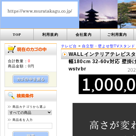
TOP
利用規約
会社案内
ご利用案内
テレビ台
>
自立型・壁よせ型TVスタンド
WALLインテリアテレビス
合計数量：
0
幅180cm 32-60v対応 
商品金額：
0円
wstvbr
商品カテゴリから選ぶ
商品名を入力