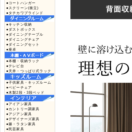
●コートハンガー
●スクリーン(衝立)
●タチカワブラインド
●キッチン収納
●ダストボックス
●ダイニングテーブル
●ダイニングチェア
●ダイニングセット
●座卓
●本棚・収納ラック
●テレビ台
●天井・つっぱり式ラック
●子供家具・キッズルーム
●ベビーチェア
●木製2段・3段ベッド
●アイアン家具
●カントリー調家具
●アジアン家具
●デザイナーズ家具
●籐・ラタン家具
●民芸家具