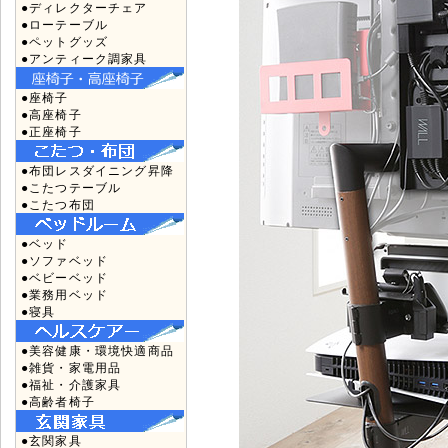
●ディレクターチェア
●ローテーブル
●ペットグッズ
●アンティーク調家具
●座椅子
●高座椅子
●正座椅子
●布団レスダイニング昇降
●こたつテーブル
●こたつ布団
●ベッド
●ソファベッド
●ベビーベッド
●業務用ベッド
●寝具
●美容健康・環境快適商品
●雑貨・家電用品
●福祉・介護家具
●高齢者椅子
●玄関家具