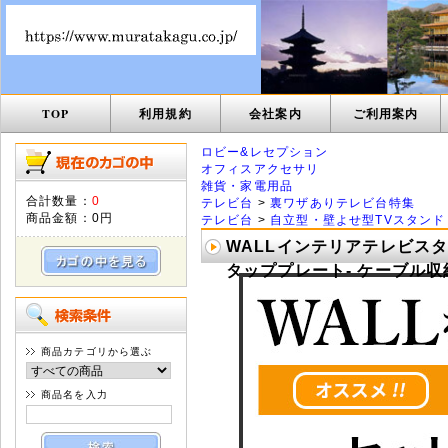
TOP
利用規約
会社案内
ご利用案内
ロビー&レセプション
オフィスアクセサリ
雑貨・家電用品
合計数量：
0
テレビ台
>
裏ワザありテレビ台特集
商品金額：
0円
テレビ台
>
自立型・壁よせ型TVスタンド
WALLインテリアテレビスタ
タッププレート- ケーブル収納 
商品カテゴリから選ぶ
商品名を入力