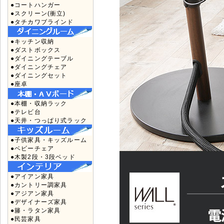
●コートハンガー
●スクリーン(衝立)
●タチカワブラインド
●キッチン収納
●ダストボックス
●ダイニングテーブル
●ダイニングチェア
●ダイニングセット
●座卓
●本棚・収納ラック
●テレビ台
●天井・つっぱり式ラック
●子供家具・キッズルーム
●ベビーチェア
●木製2段・3段ベッド
●アイアン家具
●カントリー調家具
●アジアン家具
●デザイナーズ家具
●籐・ラタン家具
●民芸家具