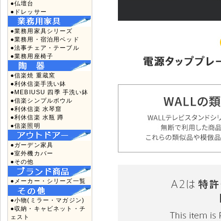
●仏壇台
●ドレッサー
●業務用家具シリーズ
●業務用・宿泊用ベッド
●法事チェア・テーブル
●業務用座椅子
●信楽焼 重蔵窯
●利休信楽手洗い鉢
●MEBIUSU 四季 手洗い鉢
●信楽シンプルボウル
●利休信楽 水琴窟
●利休信楽 水瓶 蹲
●信楽照明
●ガーデン家具
●室外機カバー
●その他
●メーカー・シリーズ一覧
●小物(ミラー・マガジン)
●収納・キャビネット・チ
ェスト