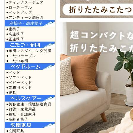
●ディレクターチェア
●ローテーブル
●ペットグッズ
●アンティーク調家具
●座椅子
●高座椅子
●正座椅子
●布団レスダイニング昇降
●こたつテーブル
●こたつ布団
●ベッド
●ソファベッド
●ベビーベッド
●業務用ベッド
●寝具
●美容健康・環境快適商品
●雑貨・家電用品
●福祉・介護家具
●高齢者椅子
●玄関家具