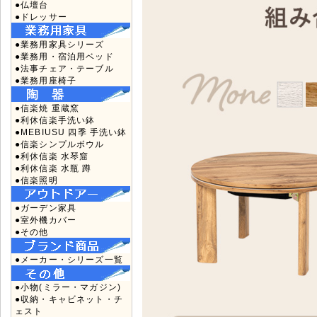
●仏壇台
●ドレッサー
●業務用家具シリーズ
●業務用・宿泊用ベッド
●法事チェア・テーブル
●業務用座椅子
●信楽焼 重蔵窯
●利休信楽手洗い鉢
●MEBIUSU 四季 手洗い鉢
●信楽シンプルボウル
●利休信楽 水琴窟
●利休信楽 水瓶 蹲
●信楽照明
●ガーデン家具
●室外機カバー
●その他
●メーカー・シリーズ一覧
●小物(ミラー・マガジン)
●収納・キャビネット・チ
ェスト