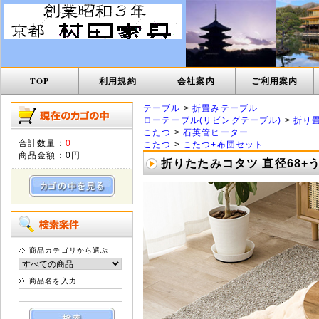
TOP
利用規約
会社案内
ご利用案内
テーブル
>
折畳みテーブル
ローテーブル(リビングテーブル)
>
折り
こたつ
>
石英管ヒーター
合計数量：
0
こたつ
>
こたつ+布団セット
商品金額：
0円
折りたたみコタツ 直径68+
商品カテゴリから選ぶ
商品名を入力