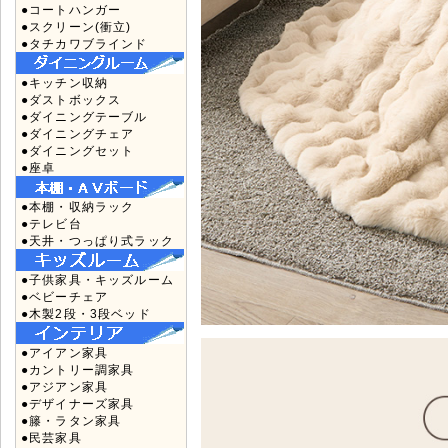
●コートハンガー
●スクリーン(衝立)
●タチカワブラインド
●キッチン収納
●ダストボックス
●ダイニングテーブル
●ダイニングチェア
●ダイニングセット
●座卓
●本棚・収納ラック
●テレビ台
●天井・つっぱり式ラック
●子供家具・キッズルーム
●ベビーチェア
●木製2段・3段ベッド
●アイアン家具
●カントリー調家具
●アジアン家具
●デザイナーズ家具
●籐・ラタン家具
●民芸家具