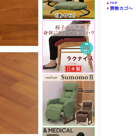
▲
TOP
買物カゴへ
▼