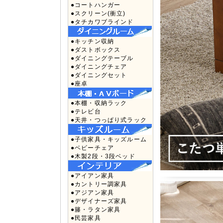
●コートハンガー
●スクリーン(衝立)
●タチカワブラインド
●キッチン収納
●ダストボックス
●ダイニングテーブル
●ダイニングチェア
●ダイニングセット
●座卓
●本棚・収納ラック
●テレビ台
●天井・つっぱり式ラック
●子供家具・キッズルーム
●ベビーチェア
●木製2段・3段ベッド
●アイアン家具
●カントリー調家具
●アジアン家具
●デザイナーズ家具
●籐・ラタン家具
●民芸家具