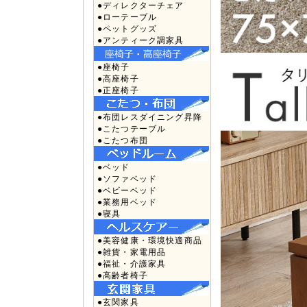
●ディレクターチェア
●ローテーブル
●ペットグッズ
●アンティーク調家具
●座椅子
●高座椅子
●正座椅子
●布団レスダイニング昇降
●こたつテーブル
●こたつ布団
●ベッド
●ソファベッド
●ベビーベッド
●業務用ベッド
●寝具
●美容健康・環境快適商品
●雑貨・家電用品
●福祉・介護家具
●高齢者椅子
●玄関家具