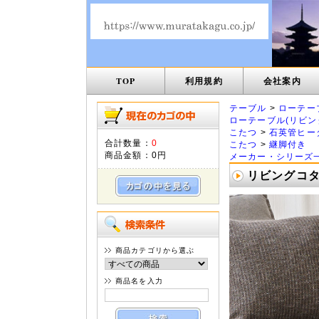
TOP
利用規約
会社案内
テーブル
>
ローテー
ローテーブル(リビン
こたつ
>
石英管ヒー
合計数量：
0
こたつ
>
継脚付き
商品金額：
0円
メーカー・シリーズ
リビングコタツ
商品カテゴリから選ぶ
商品名を入力