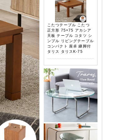
こたつテーブル こたつ
正方形 75×75 アカシア
天板 テーブル コタツ シ
ンプル リビングテーブル
コンパクト 座卓 継脚付
タリス タリスK-75