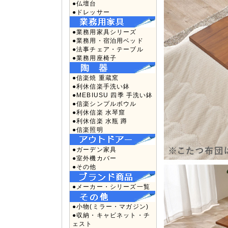
●仏壇台
●ドレッサー
●業務用家具シリーズ
●業務用・宿泊用ベッド
●法事チェア・テーブル
●業務用座椅子
●信楽焼 重蔵窯
●利休信楽手洗い鉢
●MEBIUSU 四季 手洗い鉢
●信楽シンプルボウル
●利休信楽 水琴窟
●利休信楽 水瓶 蹲
●信楽照明
●ガーデン家具
●室外機カバー
●その他
●メーカー・シリーズ一覧
●小物(ミラー・マガジン)
●収納・キャビネット・チ
ェスト