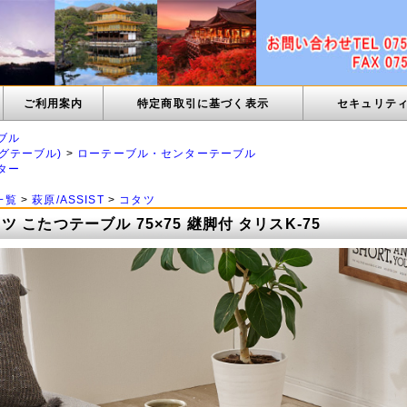
ご利用案内
特定商取引に基づく表示
セキュリテ
ブル
グテーブル)
>
ローテーブル・センターテーブル
ター
一覧
>
萩原/ASSIST
>
コタツ
 こたつテーブル 75×75 継脚付 タリスK-75