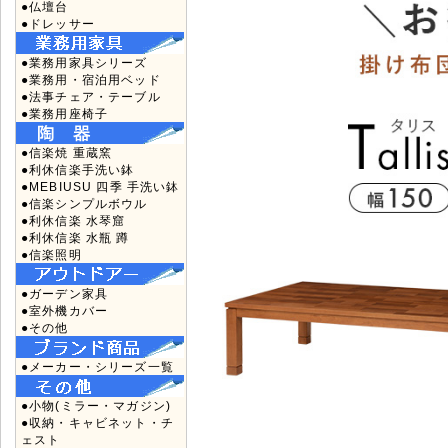
●仏壇台
●ドレッサー
●業務用家具シリーズ
●業務用・宿泊用ベッド
●法事チェア・テーブル
●業務用座椅子
●信楽焼 重蔵窯
●利休信楽手洗い鉢
●MEBIUSU 四季 手洗い鉢
●信楽シンプルボウル
●利休信楽 水琴窟
●利休信楽 水瓶 蹲
●信楽照明
●ガーデン家具
●室外機カバー
●その他
●メーカー・シリーズ一覧
●小物(ミラー・マガジン)
●収納・キャビネット・チ
ェスト