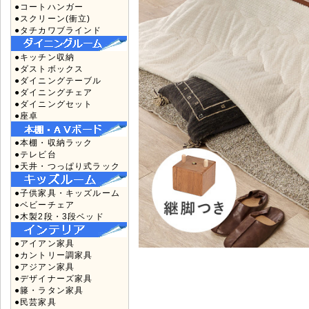
●コートハンガー
●スクリーン(衝立)
●タチカワブラインド
●キッチン収納
●ダストボックス
●ダイニングテーブル
●ダイニングチェア
●ダイニングセット
●座卓
●本棚・収納ラック
●テレビ台
●天井・つっぱり式ラック
●子供家具・キッズルーム
●ベビーチェア
●木製2段・3段ベッド
●アイアン家具
●カントリー調家具
●アジアン家具
●デザイナーズ家具
●籐・ラタン家具
●民芸家具