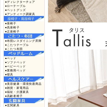
●ディレクターチェア
●ローテーブル
●ペットグッズ
●アンティーク調家具
●座椅子
●高座椅子
●正座椅子
●布団レスダイニング昇降
●こたつテーブル
●こたつ布団
●ベッド
●ソファベッド
●ベビーベッド
●業務用ベッド
●寝具
●美容健康・環境快適商品
●雑貨・家電用品
●福祉・介護家具
●高齢者椅子
●玄関家具