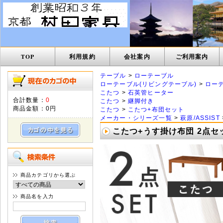
TOP
利用規約
会社案内
ご利用案内
テーブル
>
ローテーブル
ローテーブル(リビングテーブル)
>
ロー
こたつ
>
石英管ヒーター
合計数量：
0
こたつ
>
継脚付き
商品金額：
0円
こたつ
>
こたつ+布団セット
メーカー・シリーズ一覧
>
萩原/ASSIST
こたつ+うす掛け布団 2点セ
商品カテゴリから選ぶ
商品名を入力