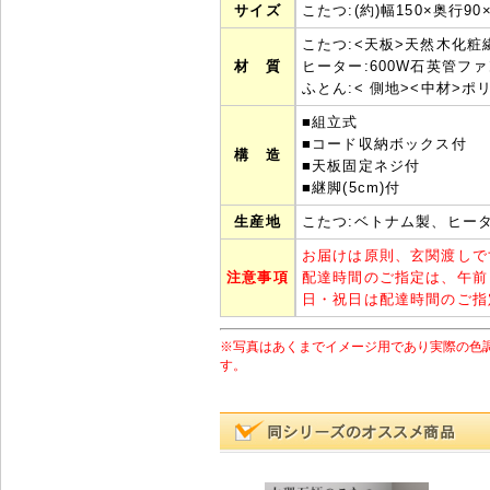
サイズ
こたつ:(約)幅150×奥行90×
こたつ:<天板>天然木化粧
材 質
ヒーター:600W石英管フ
ふとん:< 側地><中材>ポ
■組立式
■コード収納ボックス付
構 造
■天板固定ネジ付
■継脚(5cm)付
生産地
こたつ:ベトナム製、ヒータ
お届けは原則、玄関渡しで
注意事項
配達時間のご指定は、午前
日・祝日は配達時間のご指
※写真はあくまでイメージ用であり実際の色
す。