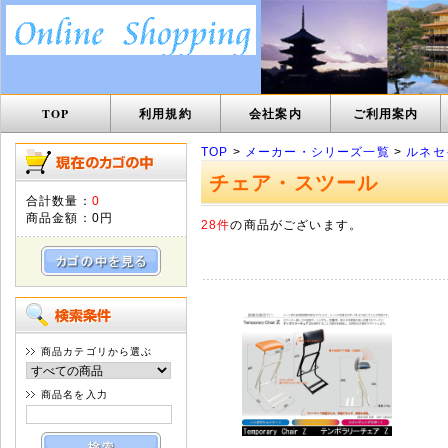
TOP
利用規約
会社案内
ご利用案内
TOP
>
メーカー・シリーズ一覧
>
ルネセ
チェア・スツール
合計数量：
0
商品金額：
0円
28件
の商品がございます。
商品カテゴリから選ぶ
商品名を入力