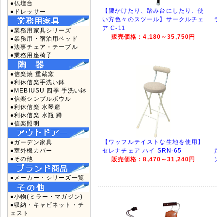
●仏壇台
【腰かけたり、踏み台にしたり、使
●ドレッサー
い方色々のスツール】サークルチェ
ア C-11
●業務用家具シリーズ
販売価格：4,180～35,750円
●業務用・宿泊用ベッド
●法事チェア・テーブル
●業務用座椅子
●信楽焼 重蔵窯
●利休信楽手洗い鉢
●MEBIUSU 四季 手洗い鉢
●信楽シンプルボウル
●利休信楽 水琴窟
●利休信楽 水瓶 蹲
●信楽照明
【ワッフルテイストな生地を使用】
●ガーデン家具
●室外機カバー
セレナチェア ハイ SRN-65
●その他
販売価格：8,470～31,240円
●メーカー・シリーズ一覧
●小物(ミラー・マガジン)
●収納・キャビネット・チ
ェスト