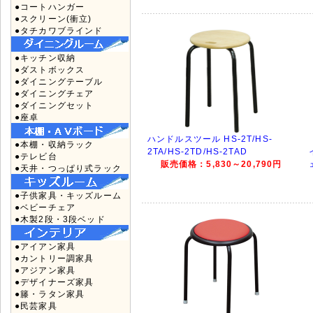
●コートハンガー
●スクリーン(衝立)
●タチカワブラインド
●キッチン収納
●ダストボックス
●ダイニングテーブル
●ダイニングチェア
●ダイニングセット
●座卓
ハンドルスツール HS-2T/HS-
●本棚・収納ラック
2TA/HS-2TD/HS-2TAD
●テレビ台
販売価格：5,830～20,790円
●天井・つっぱり式ラック
●子供家具・キッズルーム
●ベビーチェア
●木製2段・3段ベッド
●アイアン家具
●カントリー調家具
●アジアン家具
●デザイナーズ家具
●籐・ラタン家具
●民芸家具