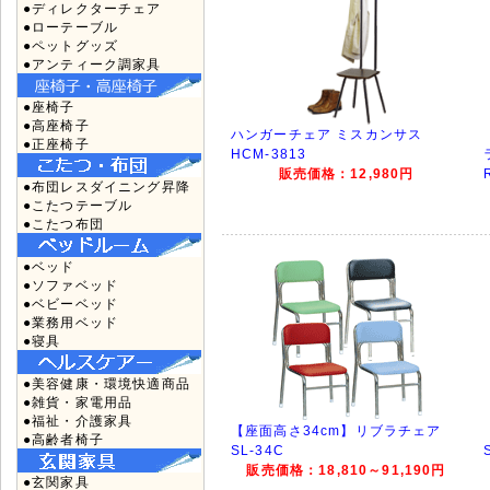
●ディレクターチェア
●ローテーブル
●ペットグッズ
●アンティーク調家具
●座椅子
●高座椅子
ハンガーチェア ミスカンサス
●正座椅子
HCM-3813
販売価格：12,980円
●布団レスダイニング昇降
●こたつテーブル
●こたつ布団
●ベッド
●ソファベッド
●ベビーベッド
●業務用ベッド
●寝具
●美容健康・環境快適商品
●雑貨・家電用品
●福祉・介護家具
【座面高さ34cm】リブラチェア
●高齢者椅子
SL-34C
販売価格：18,810～91,190円
●玄関家具