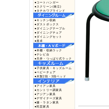
●コートハンガー
●スクリーン(衝立)
●タチカワブラインド
●キッチン収納
●ダストボックス
●ダイニングテーブル
●ダイニングチェア
●ダイニングセット
●座卓
●本棚・収納ラック
●テレビ台
●天井・つっぱり式ラック
●子供家具・キッズルーム
●ベビーチェア
●木製2段・3段ベッド
●アイアン家具
●カントリー調家具
●アジアン家具
●デザイナーズ家具
●籐・ラタン家具
●民芸家具