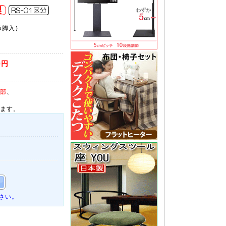
(5脚入)
0円
部
、
ます。
さい。