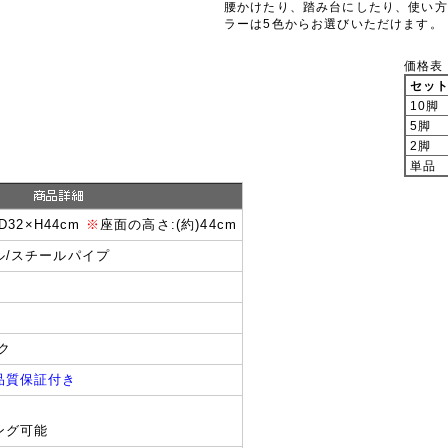
腰かけたり、踏み台にしたり、使い方
ラーは5色からお選びいただけます。
価格表
セッ
10脚
5脚
2脚
単品
×D32×H44cm
※
座面の高さ:(約)44cm
ル/スチールパイプ
ク
品質保証付き
ング可能