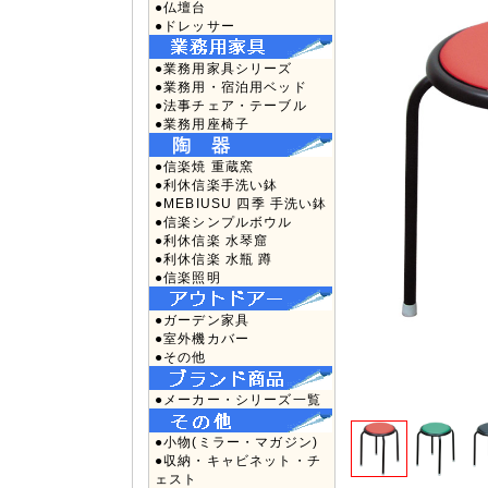
●仏壇台
●ドレッサー
●業務用家具シリーズ
●業務用・宿泊用ベッド
●法事チェア・テーブル
●業務用座椅子
●信楽焼 重蔵窯
●利休信楽手洗い鉢
●MEBIUSU 四季 手洗い鉢
●信楽シンプルボウル
●利休信楽 水琴窟
●利休信楽 水瓶 蹲
●信楽照明
●ガーデン家具
●室外機カバー
●その他
●メーカー・シリーズ一覧
●小物(ミラー・マガジン)
●収納・キャビネット・チ
ェスト