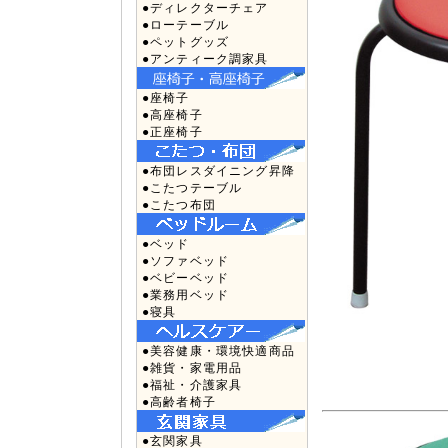
●ディレクターチェア
●ローテーブル
●ペットグッズ
●アンティーク調家具
●座椅子
●高座椅子
●正座椅子
●布団レスダイニング昇降
●こたつテーブル
●こたつ布団
●ベッド
●ソファベッド
●ベビーベッド
●業務用ベッド
●寝具
●美容健康・環境快適商品
●雑貨・家電用品
●福祉・介護家具
●高齢者椅子
●玄関家具