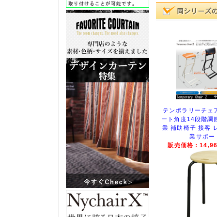
テンポラリーチェアZ 
ート角度14段階調
業 補助椅子 接客 
業サポー
販売価格：14,96