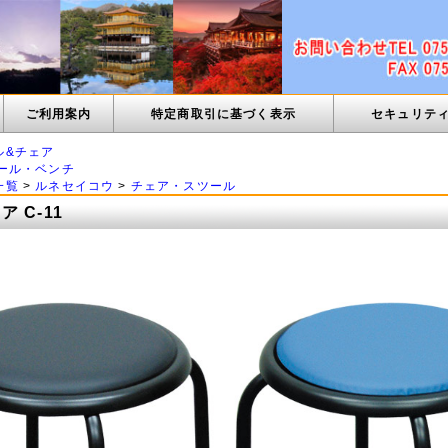
ご利用案内
特定商取引に基づく表示
セキュリテ
ル&チェア
ール・ベンチ
一覧
>
ルネセイコウ
>
チェア・スツール
 C-11