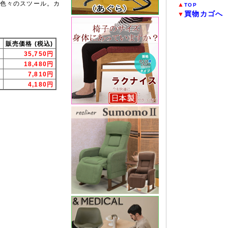
色々のスツール。カ
▲
TOP
買物カゴへ
▼
ト
販売価格 (税込)
35,750円
18,480円
7,810円
4,180円