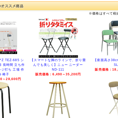
※価格はすべて税
TEZ-685 シ
【スマートな脚のラインで、折り畳
【座面高さ38
節 長時間 立ち作
んでも美しく】ニュー ニーダー
SL
レジ打ち 工場 作
ND-111
販売価格：18,8
ト椅子
販売価格：6,490～35,200円
0～28,600円