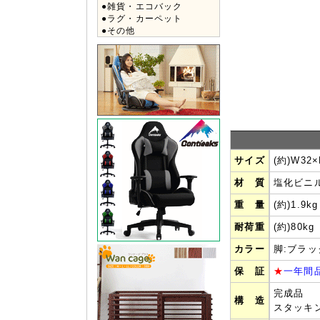
●雑貨・エコバック
●ラグ・カーペット
●その他
サイズ
(約)W32
材 質
塩化ビニ
重 量
(約)1.9kg
耐荷重
(約)80kg
カラー
脚:ブラッ
保 証
★
一年間
完成品
構 造
スタッキ