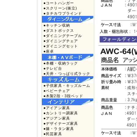
●コートハンガー
●スクリーン(衝立)
●タチカワブラインド
●キッチン収納
●ダストボックス
●ダイニングテーブル
●ダイニングチェア
●ダイニングセット
●座卓
●本棚・収納ラック
●テレビ台
●天井・つっぱり式ラック
●子供家具・キッズルーム
●ベビーチェア
●木製2段・3段ベッド
●アイアン家具
●カントリー調家具
●アジアン家具
●デザイナーズ家具
●籐・ラタン家具
●民芸家具