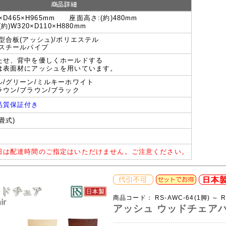
×D4
65
×H
965mm 座面高さ:(約)480
mm
(約)W
320
×D1
10
×H
880
mm
成型合板
(アッシュ)/ポリエステル
:スチールパイプ
たせ、背中を優しくホールドする
は表面材にアッシュを用いています。
ル/グリーン/ミルキーホワイト
ラウン
/
ブラウン
/
ブラック
品質保証付き
畳式)
日は配達時間のご指定はいただけません。ご注意ください。
商品コード：
RS-AWC-64(1脚) ～ 
アッシュ ウッドチェアハイ