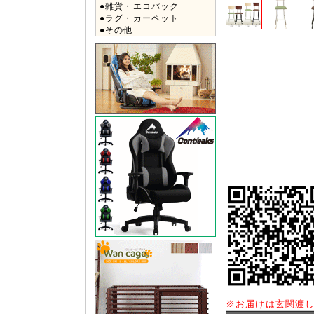
●雑貨・エコバック
●ラグ・カーペット
●その他
※
お届けは玄関渡