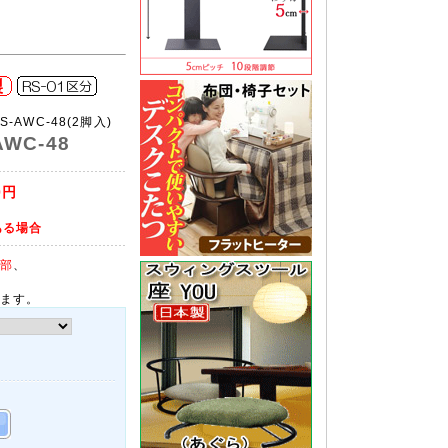
RS-AWC-48(2脚入)
WC-48
0円
ある場合
部
、
ます。