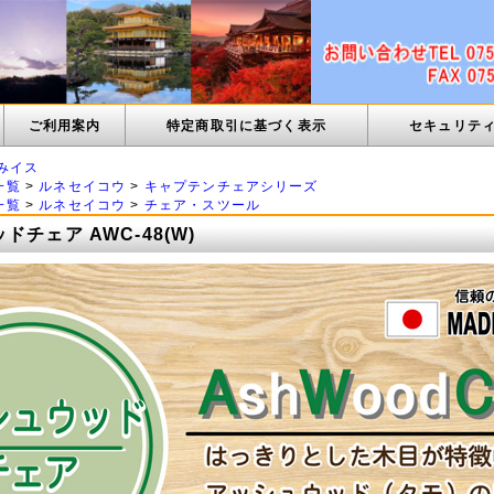
ご利用案内
特定商取引に基づく表示
セキュリテ
みイス
一覧
>
ルネセイコウ
>
キャプテンチェアシリーズ
一覧
>
ルネセイコウ
>
チェア・スツール
ドチェア AWC-48(W)