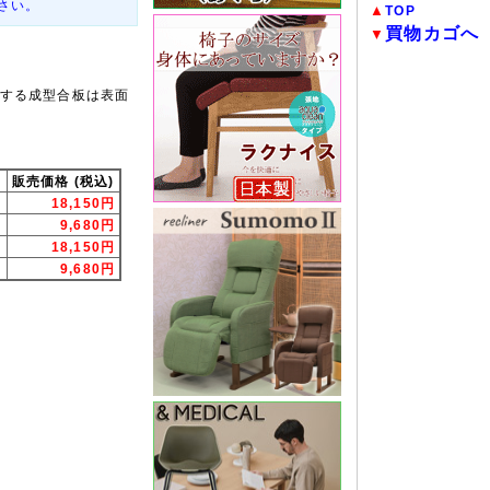
さい。
▲
TOP
買物カゴへ
▼
する成型合板は表面
販売価格 (税込)
18,150円
9,680円
脚
18,150円
脚
9,680円