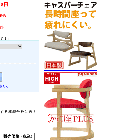
70円
場合
部
、
ます。
さい。
する成型合板は表面
販売価格 (税込)