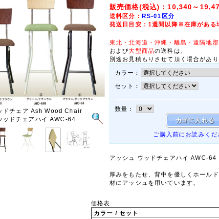
販売価格(税込)：
10,340～19,4
送料区分：
RS-01区分
発送日目安：1週間以降※在庫がある
東北・北海道・沖縄・離島・遠隔地郡
および
大型商品
の送料は、
別途お見積もりさせて頂く場合があり
カラー：
セット：
数量：
チェア Ash Wood Chair
ウッドチェアハイ AWC-64
ご購入前にお読みくだ
アッシュ ウッドチェアハイ AWC-64
厚みをもたせ、背中を優しくホールド
材にアッシュを用いています。
価格表
カラー / セット