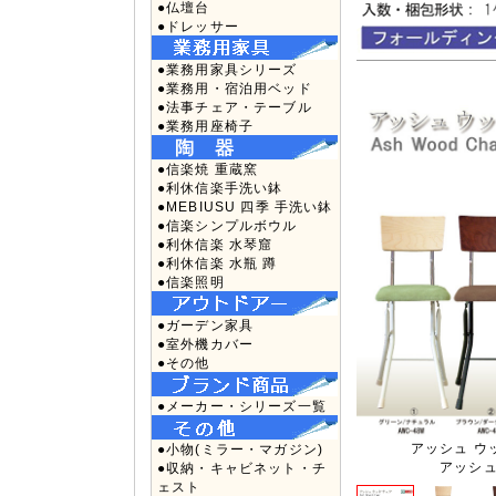
●仏壇台
●ドレッサー
●業務用家具シリーズ
●業務用・宿泊用ベッド
●法事チェア・テーブル
●業務用座椅子
●信楽焼 重蔵窯
●利休信楽手洗い鉢
●MEBIUSU 四季 手洗い鉢
●信楽シンプルボウル
●利休信楽 水琴窟
●利休信楽 水瓶 蹲
●信楽照明
●ガーデン家具
●室外機カバー
●その他
●メーカー・シリーズ一覧
アッシュ ウッド
●小物(ミラー・マガジン)
アッシュ
●収納・キャビネット・チ
ェスト