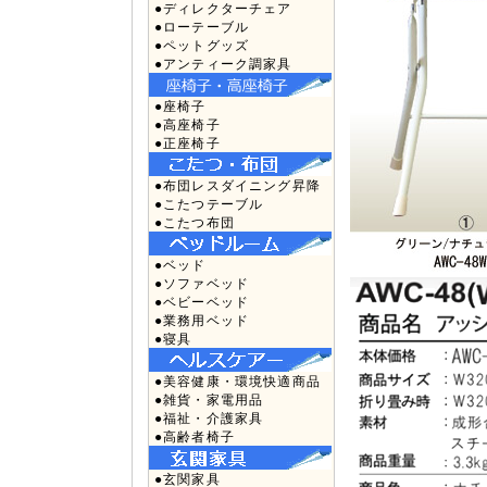
●ディレクターチェア
●ローテーブル
●ペットグッズ
●アンティーク調家具
●座椅子
●高座椅子
●正座椅子
●布団レスダイニング昇降
●こたつテーブル
●こたつ布団
●ベッド
●ソファベッド
●ベビーベッド
●業務用ベッド
●寝具
●美容健康・環境快適商品
●雑貨・家電用品
●福祉・介護家具
●高齢者椅子
●玄関家具