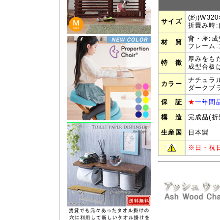
(約)W
320
サイズ
折畳み時:
背・座:
材 質
フレーム
厚みをも
特 徴
成型合板
ナチュラ
カラー
ダークブ
保 証
★
一年間
構 造
完成品(折
生産国
日本製
※
日・祝