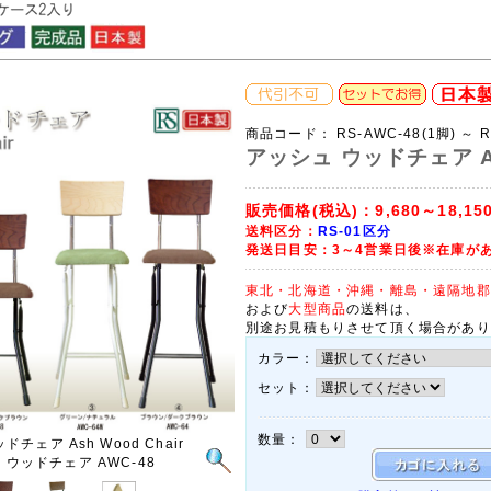
商品コード：
RS-AWC-48(1脚) ～ 
アッシュ ウッドチェア A
販売価格(税込)：
9,680～18,15
送料区分：
RS-01区分
発送日目安：3～4営業日後※在庫が
東北・北海道・沖縄・離島・遠隔地郡
および
大型商品
の送料は、
別途お見積もりさせて頂く場合があり
カラー：
セット：
数量：
チェア Ash Wood Chair
 ウッドチェア AWC-48