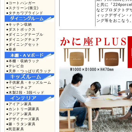
●コートハンガー
と共に『224por
●スクリーン(衝立)
などプロダクトデ
●タチカワブラインド
ィックデザイン・
ング等をおこなう
●キッチン収納
●ダストボックス
●ダイニングテーブル
●ダイニングチェア
●ダイニングセット
●座卓
●本棚・収納ラック
●テレビ台
●天井・つっぱり式ラック
●子供家具・キッズルーム
●ベビーチェア
●木製2段・3段ベッド
●アイアン家具
●カントリー調家具
●アジアン家具
●デザイナーズ家具
●籐・ラタン家具
●民芸家具