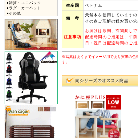
●雑貨・エコバック
生産国
ベトナム
●ラグ・カーペット
●その他
天然木を使用していますの
備 考
その点ご理解の程お買い求
お届けは原則、玄関渡しで
注意事項
配達時間のご指定は、午前
日・祝日は配達時間のご指
※写真はあくまでイメージ用であり実際の色
す。