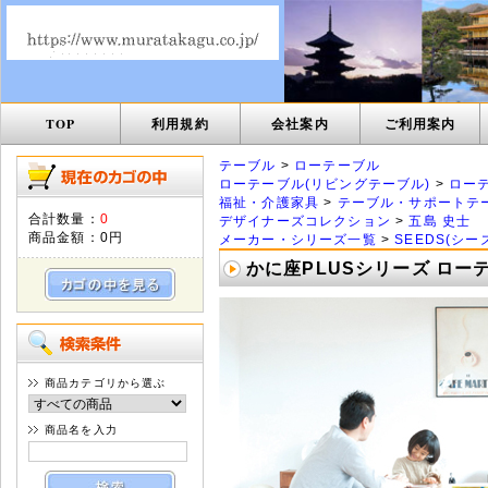
TOP
利用規約
会社案内
ご利用案内
テーブル
>
ローテーブル
ローテーブル(リビングテーブル)
>
ロー
福祉・介護家具
>
テーブル・サポートテ
合計数量：
0
デザイナーズコレクション
>
五島 史士
商品金額：
0円
メーカー・シリーズ一覧
>
SEEDS(シー
かに座PLUSシリーズ ローテー
商品カテゴリから選ぶ
商品名を入力