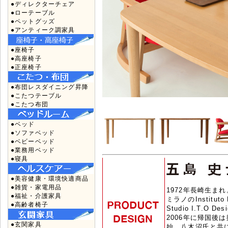
●ディレクターチェア
●ローテーブル
●ペットグッズ
●アンティーク調家具
●座椅子
●高座椅子
●正座椅子
●布団レスダイニング昇降
●こたつテーブル
●こたつ布団
●ベッド
●ソファベッド
●ベビーベッド
●業務用ベッド
●寝具
●美容健康・環境快適商品
●雑貨・家電用品
1972年長崎生ま
●福祉・介護家具
ミラノのInstitut
●高齢者椅子
Studio I.T.O 
2006年に帰国後
●玄関家具
始。八木沼氏と共に