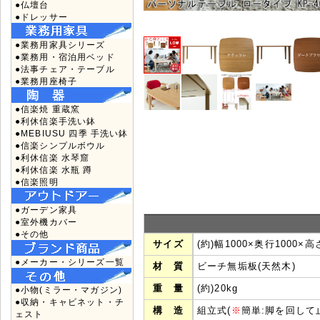
●仏壇台
●ドレッサー
●業務用家具シリーズ
●業務用・宿泊用ベッド
●法事チェア・テーブル
●業務用座椅子
●信楽焼 重蔵窯
●利休信楽手洗い鉢
●MEBIUSU 四季 手洗い鉢
●信楽シンプルボウル
●利休信楽 水琴窟
●利休信楽 水瓶 蹲
●信楽照明
●ガーデン家具
●室外機カバー
●その他
サイズ
(約)幅1000×奥行1000×高
●メーカー・シリーズ一覧
材 質
ビーチ無垢板(天然木)
重 量
(約)20kg
●小物(ミラー・マガジン)
●収納・キャビネット・チ
構 造
組立式(
※
簡単:脚を回して
ェスト