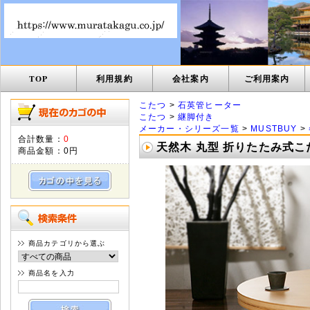
TOP
利用規約
会社案内
ご利用案内
こたつ
>
石英管ヒーター
こたつ
>
継脚付き
メーカー・シリーズ一覧
>
MUSTBUY
>
合計数量：
0
天然木 丸型 折りたたみ式こた
商品金額：
0円
商品カテゴリから選ぶ
商品名を入力