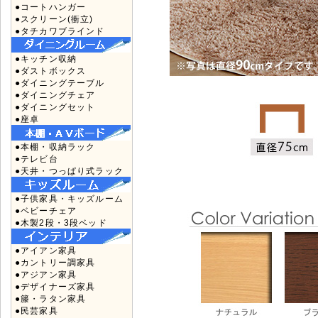
●コートハンガー
●スクリーン(衝立)
●タチカワブラインド
●キッチン収納
●ダストボックス
●ダイニングテーブル
●ダイニングチェア
●ダイニングセット
●座卓
●本棚・収納ラック
●テレビ台
●天井・つっぱり式ラック
●子供家具・キッズルーム
●ベビーチェア
●木製2段・3段ベッド
●アイアン家具
●カントリー調家具
●アジアン家具
●デザイナーズ家具
●籐・ラタン家具
●民芸家具