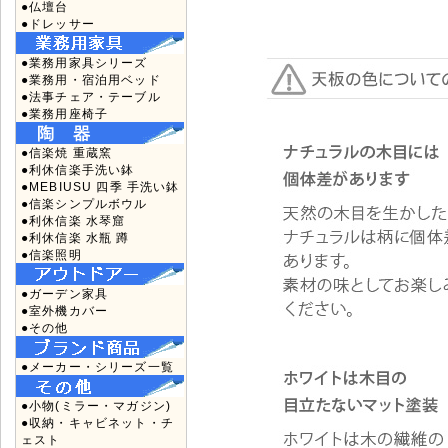
●仏壇台
●ドレッサー
●業務用家具シリーズ
●業務用・宿泊用ベッド
●法事チェア・テーブル
●業務用座椅子
●信楽焼 重蔵窯
●利休信楽手洗い鉢
●MEBIUSU 四季 手洗い鉢
●信楽シンプルボウル
●利休信楽 水琴窟
●利休信楽 水瓶 蹲
●信楽照明
●ガーデン家具
●室外機カバー
●その他
●メーカー・シリーズ一覧
●小物(ミラー・マガジン)
●収納・キャビネット・チ
ェスト