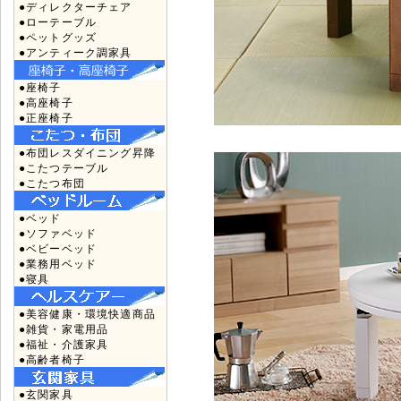
●ディレクターチェア
●ローテーブル
●ペットグッズ
●アンティーク調家具
●座椅子
●高座椅子
●正座椅子
●布団レスダイニング昇降
●こたつテーブル
●こたつ布団
●ベッド
●ソファベッド
●ベビーベッド
●業務用ベッド
●寝具
●美容健康・環境快適商品
●雑貨・家電用品
●福祉・介護家具
●高齢者椅子
●玄関家具