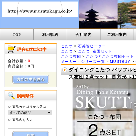
TOP
利用規約
会社案内
ご利用案内
こたつ
>
石英管ヒーター
こたつ
>
こたつ+布団セット
こたつ布団
>
こたつとこたつ布団セット
合計数量：
0
メーカー・シリーズ一覧
>
MUSTBUY
>
商品金額：
0円
ダイニングこたつ パワフルヒ
ス布団 2点セット 長方形 i-11
商品カテゴリから選ぶ
商品名を入力