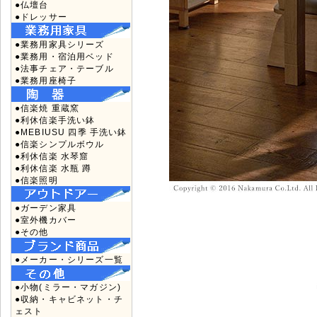
●仏壇台
●ドレッサー
●業務用家具シリーズ
●業務用・宿泊用ベッド
●法事チェア・テーブル
●業務用座椅子
●信楽焼 重蔵窯
●利休信楽手洗い鉢
●MEBIUSU 四季 手洗い鉢
●信楽シンプルボウル
●利休信楽 水琴窟
●利休信楽 水瓶 蹲
●信楽照明
●ガーデン家具
●室外機カバー
●その他
●メーカー・シリーズ一覧
●小物(ミラー・マガジン)
●収納・キャビネット・チ
ェスト