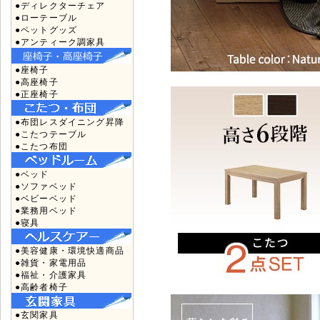
●ディレクターチェア
●ローテーブル
●ペットグッズ
●アンティーク調家具
●座椅子
●高座椅子
●正座椅子
●布団レスダイニング昇降
●こたつテーブル
●こたつ布団
●ベッド
●ソファベッド
●ベビーベッド
●業務用ベッド
●寝具
●美容健康・環境快適商品
●雑貨・家電用品
●福祉・介護家具
●高齢者椅子
●玄関家具