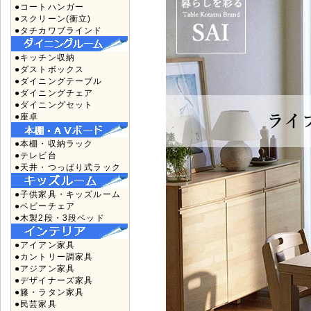
●コートハンガー
●スクリーン(衝立)
●タチカワブラインド
●キッチン収納
●ダストボックス
●ダイニングテーブル
●ダイニングチェア
●ダイニングセット
●座卓
●本棚・収納ラック
●テレビ台
●天井・つっぱり式ラック
●子供家具・キッズルーム
●ベビーチェア
●木製2段・3段ベッド
●アイアン家具
●カントリー調家具
●アジアン家具
●デザイナーズ家具
●籐・ラタン家具
●民芸家具