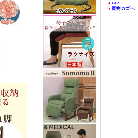
▲
TOP
買物カゴへ
▼