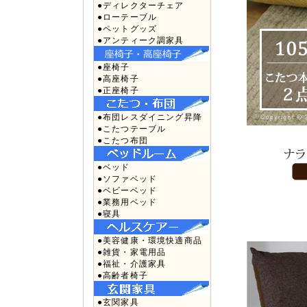
●ディレクターチェア
●ローテーブル
●ペットグッズ
●アンティーク調家具
●座椅子
●高座椅子
●正座椅子
●布団レスダイニング昇降
●こたつテーブル
●こたつ布団
●ベッド
●ソファベッド
●ベビーベッド
●業務用ベッド
●寝具
●美容健康・環境快適商品
●雑貨・家電用品
●福祉・介護家具
●高齢者椅子
●玄関家具