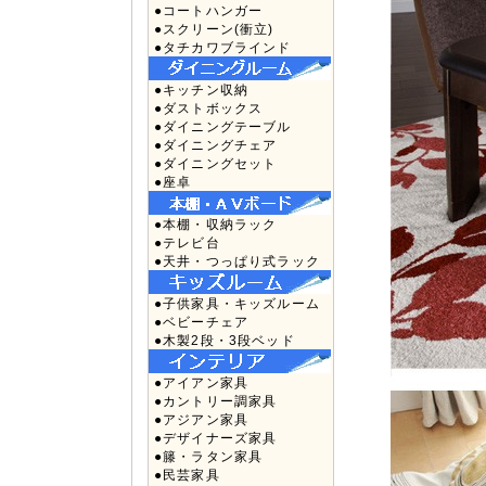
●コートハンガー
●スクリーン(衝立)
●タチカワブラインド
●キッチン収納
●ダストボックス
●ダイニングテーブル
●ダイニングチェア
●ダイニングセット
●座卓
●本棚・収納ラック
●テレビ台
●天井・つっぱり式ラック
●子供家具・キッズルーム
●ベビーチェア
●木製2段・3段ベッド
●アイアン家具
●カントリー調家具
●アジアン家具
●デザイナーズ家具
●籐・ラタン家具
●民芸家具