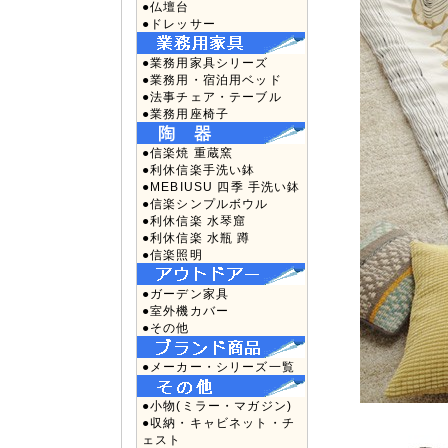
●仏壇台
●ドレッサー
●業務用家具シリーズ
●業務用・宿泊用ベッド
●法事チェア・テーブル
●業務用座椅子
●信楽焼 重蔵窯
●利休信楽手洗い鉢
●MEBIUSU 四季 手洗い鉢
●信楽シンプルボウル
●利休信楽 水琴窟
●利休信楽 水瓶 蹲
●信楽照明
●ガーデン家具
●室外機カバー
●その他
●メーカー・シリーズ一覧
●小物(ミラー・マガジン)
●収納・キャビネット・チ
ェスト