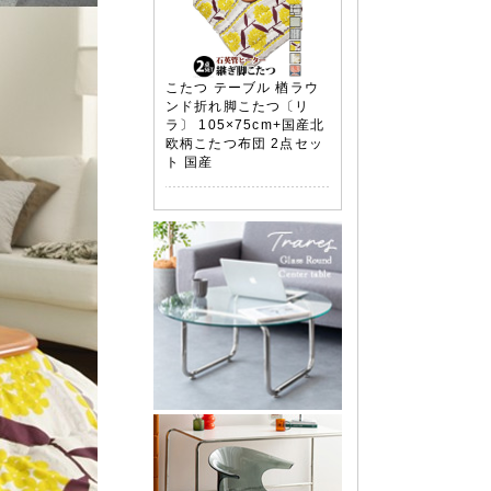
こたつ テーブル 楢ラウ
ンド折れ脚こたつ〔リ
ラ〕 105×75cm+国産北
欧柄こたつ布団 2点セッ
ト 国産