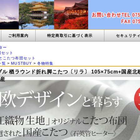
ご利用案内
特定商取引に基づく表示
セキュリテ
ター
団セット
とこたつ布団セット
一覧
>
MUSTBUY
>
冬物特集
ブル 楢ラウンド折れ脚こたつ〔リラ〕 105×75cm+国産
国産