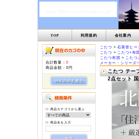
TOP
利用規約
会社案内
こたつ
>
石英管ヒー
こたつ
>
こたつ+布
こたつ布団
>
こたつ
合計数量：
0
メーカー・シリーズ
商品金額：
0円
こたつ テー
2点セット 
商品カテゴリから選ぶ
商品名を入力