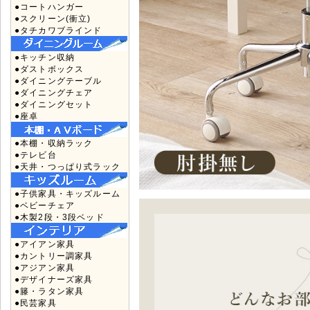
●コートハンガー
●スクリーン(衝立)
●タチカワブラインド
●キッチン収納
●ダストボックス
●ダイニングテーブル
●ダイニングチェア
●ダイニングセット
●座卓
●本棚・収納ラック
●テレビ台
●天井・つっぱり式ラック
●子供家具・キッズルーム
●ベビーチェア
●木製2段・3段ベッド
●アイアン家具
●カントリー調家具
●アジアン家具
●デザイナーズ家具
●籐・ラタン家具
●民芸家具