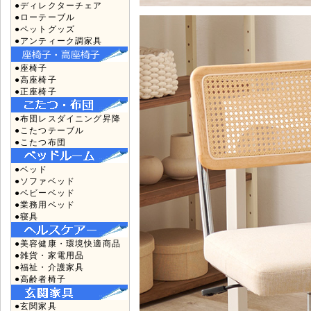
●ディレクターチェア
●ローテーブル
●ペットグッズ
●アンティーク調家具
●座椅子
●高座椅子
●正座椅子
●布団レスダイニング昇降
●こたつテーブル
●こたつ布団
●ベッド
●ソファベッド
●ベビーベッド
●業務用ベッド
●寝具
●美容健康・環境快適商品
●雑貨・家電用品
●福祉・介護家具
●高齢者椅子
●玄関家具