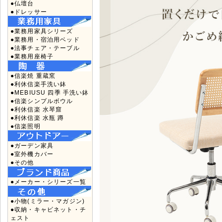
●仏壇台
●ドレッサー
●業務用家具シリーズ
●業務用・宿泊用ベッド
●法事チェア・テーブル
●業務用座椅子
●信楽焼 重蔵窯
●利休信楽手洗い鉢
●MEBIUSU 四季 手洗い鉢
●信楽シンプルボウル
●利休信楽 水琴窟
●利休信楽 水瓶 蹲
●信楽照明
●ガーデン家具
●室外機カバー
●その他
●メーカー・シリーズ一覧
●小物(ミラー・マガジン)
●収納・キャビネット・チ
ェスト