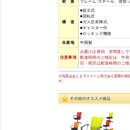
材 質
フレーム:スチール、背部
■組立式
■回転式
構 造
■ガス圧昇降式
■キャスター付
■ロッキング機能
生産地
中国製
お届けは原則、玄関渡しで
注意事項
配達時間のご指定は、午前
日・祝日は配達時間のご指
※写真はあくまでイメージ用であり実際の色
す。