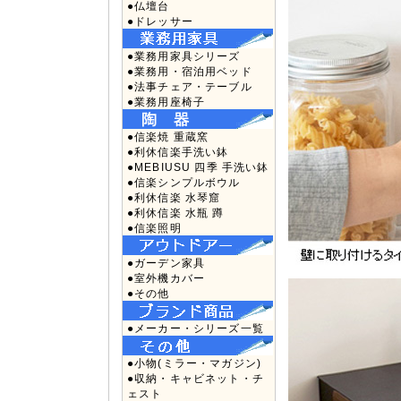
●仏壇台
●ドレッサー
●業務用家具シリーズ
●業務用・宿泊用ベッド
●法事チェア・テーブル
●業務用座椅子
●信楽焼 重蔵窯
●利休信楽手洗い鉢
●MEBIUSU 四季 手洗い鉢
●信楽シンプルボウル
●利休信楽 水琴窟
●利休信楽 水瓶 蹲
●信楽照明
●ガーデン家具
●室外機カバー
●その他
●メーカー・シリーズ一覧
●小物(ミラー・マガジン)
●収納・キャビネット・チ
ェスト