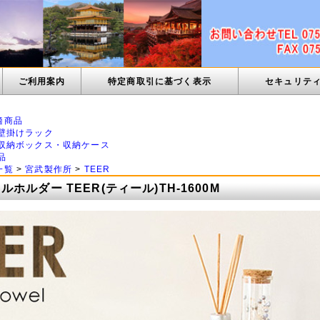
ご利用案内
特定商取引に基づく表示
セキュリテ
適商品
壁掛けラック
収納ボックス・収納ケース
品
一覧
>
宮武製作所
>
TEER
ホルダー TEER(ティール)TH-1600M