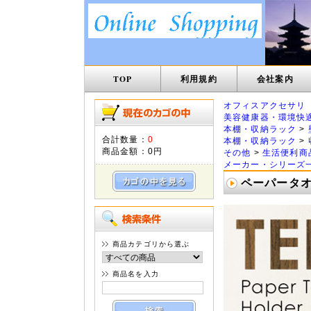
TOP
利用規約
会社案内
オフィスアクセサリ
美容健康器・環境快
本棚・収納ラック
>
合計数量：
0
本棚・収納ラック
>
商品金額：
0円
その他
>
生活便利商
メーカー・シリーズ
ペーパータオル
商品カテゴリから選ぶ
商品名を入力