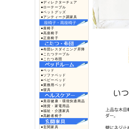
●ディレクターチェア
●ローテーブル
●ペットグッズ
●アンティーク調家具
●座椅子
●高座椅子
●正座椅子
●布団レスダイニング昇降
●こたつテーブル
●こたつ布団
●ベッド
●ソファベッド
●ベビーベッド
●業務用ベッド
●寝具
●美容健康・環境快適商品
●雑貨・家電用品
●福祉・介護家具
●高齢者椅子
●玄関家具