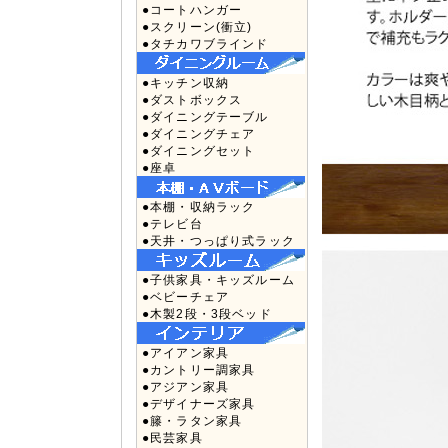
●コートハンガー
●スクリーン(衝立)
●タチカワブラインド
●キッチン収納
●ダストボックス
●ダイニングテーブル
●ダイニングチェア
●ダイニングセット
●座卓
●本棚・収納ラック
●テレビ台
●天井・つっぱり式ラック
●子供家具・キッズルーム
●ベビーチェア
●木製2段・3段ベッド
●アイアン家具
●カントリー調家具
●アジアン家具
●デザイナーズ家具
●籐・ラタン家具
●民芸家具