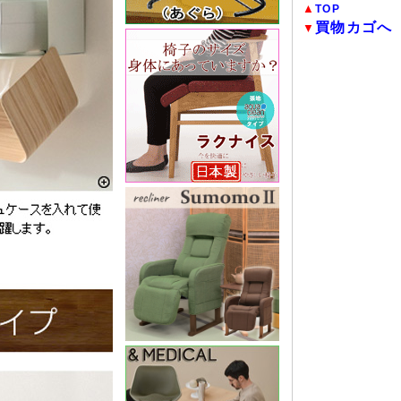
▲
TOP
買物カゴへ
▼