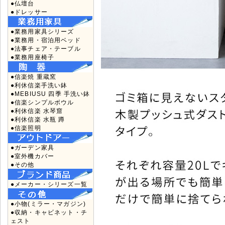
●仏壇台
●ドレッサー
●業務用家具シリーズ
●業務用・宿泊用ベッド
●法事チェア・テーブル
●業務用座椅子
●信楽焼 重蔵窯
●利休信楽手洗い鉢
●MEBIUSU 四季 手洗い鉢
●信楽シンプルボウル
●利休信楽 水琴窟
●利休信楽 水瓶 蹲
●信楽照明
●ガーデン家具
●室外機カバー
●その他
●メーカー・シリーズ一覧
●小物(ミラー・マガジン)
●収納・キャビネット・チ
ェスト