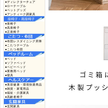
●ディレクターチェア
●ローテーブル
●ペットグッズ
●アンティーク調家具
●座椅子
●高座椅子
●正座椅子
●布団レスダイニング昇降
●こたつテーブル
●こたつ布団
●ベッド
●ソファベッド
●ベビーベッド
●業務用ベッド
●寝具
●美容健康・環境快適商品
●雑貨・家電用品
●福祉・介護家具
●高齢者椅子
●玄関家具