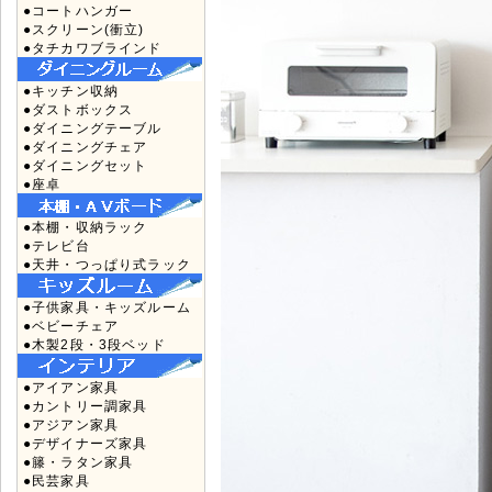
●コートハンガー
●スクリーン(衝立)
●タチカワブラインド
●キッチン収納
●ダストボックス
●ダイニングテーブル
●ダイニングチェア
●ダイニングセット
●座卓
●本棚・収納ラック
●テレビ台
●天井・つっぱり式ラック
●子供家具・キッズルーム
●ベビーチェア
●木製2段・3段ベッド
●アイアン家具
●カントリー調家具
●アジアン家具
●デザイナーズ家具
●籐・ラタン家具
●民芸家具