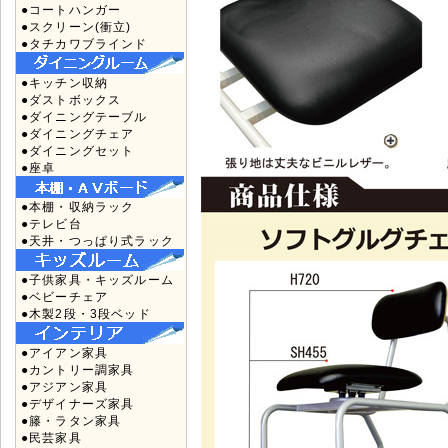
●コートハンガー
●スクリーン(衝立)
●タチカワブラインド
●キッチン収納
●ダストボックス
●ダイニングテーブル
●ダイニングチェア
●ダイニングセット
●座卓
●本棚・収納ラック
●テレビ台
●天井・つっぱり式ラック
●子供家具・キッズルーム
●ベビーチェア
●木製2段・3段ベッド
●アイアン家具
●カントリー調家具
●アジアン家具
●デザイナーズ家具
●籐・ラタン家具
●民芸家具