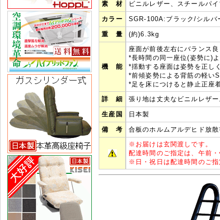
素 材
ビニルレザー、スチールパイ
カラー
SGR-100A:ブラック/シル
重 量
(約)6.3kg
座面が前後左右にバランス良
*長時間の同一座位(姿勢に)
機 能
*揺動する座面は姿勢を正し
*前傾姿勢による背筋の軽い
*足を床につけると静止正座
詳 細
張り地は丈夫なビニルレザー
生産国
日本製
備 考
合板のホルムアルデヒド放散
※
お届けは玄関渡しです。
配達時間のご指定は、午前・
※
日・祝日は配達時間のご指