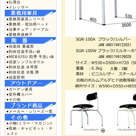
●仏壇台
●ドレッサー
●業務用家具シリーズ
●業務用・宿泊用ベッド
●法事チェア・テーブル
●業務用座椅子
●信楽焼 重蔵窯
●利休信楽手洗い鉢
●MEBIUSU 四季 手洗い鉢
●信楽シンプルボウル
●利休信楽 水琴窟
●利休信楽 水瓶 蹲
●信楽照明
●ガーデン家具
●室外機カバー
●その他
●メーカー・シリーズ一覧
●小物(ミラー・マガジン)
●収納・キャビネット・チ
ェスト