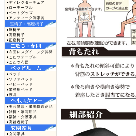
●ディレクターチェア
●ローテーブル
●ペットグッズ
●アンティーク調家具
●座椅子
●高座椅子
●正座椅子
●布団レスダイニング昇降
●こたつテーブル
●こたつ布団
●ベッド
●ソファベッド
●ベビーベッド
●業務用ベッド
●寝具
●美容健康・環境快適商品
●雑貨・家電用品
●福祉・介護家具
●高齢者椅子
●玄関家具