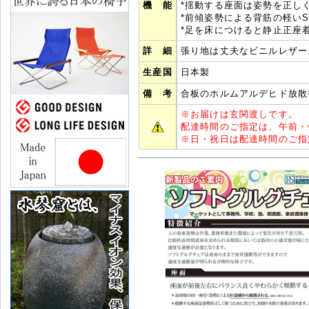
機 能
*揺動する座面は姿勢を正し
*前傾姿勢による背筋の軽い
*足を床につけると静止正座
詳 細
張り地は丈夫なビニルレザー
生産国
日本製
備 考
合板のホルムアルデヒド放散
※
お届けは玄関渡しです。
配達時間のご指定は、午前・
※
日・祝日は配達時間のご指