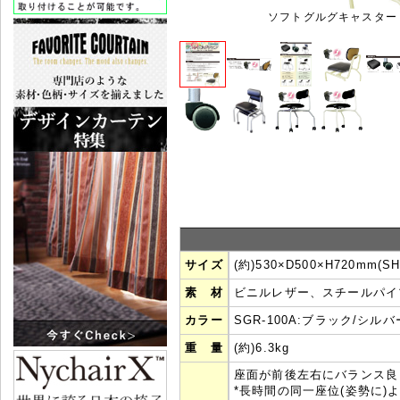
ソフトグルグキャスター
サイズ
(約)530×D500×H720mm(S
素 材
ビニルレザー、スチールパイ
カラー
SGR-100A:ブラック/シル
重 量
(約)6.3kg
座面が前後左右にバランス良
*長時間の同一座位(姿勢に)