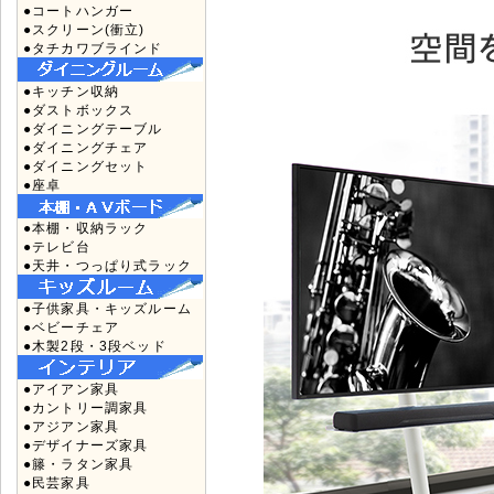
●コートハンガー
●スクリーン(衝立)
●タチカワブラインド
●キッチン収納
●ダストボックス
●ダイニングテーブル
●ダイニングチェア
●ダイニングセット
●座卓
●本棚・収納ラック
●テレビ台
●天井・つっぱり式ラック
●子供家具・キッズルーム
●ベビーチェア
●木製2段・3段ベッド
●アイアン家具
●カントリー調家具
●アジアン家具
●デザイナーズ家具
●籐・ラタン家具
●民芸家具