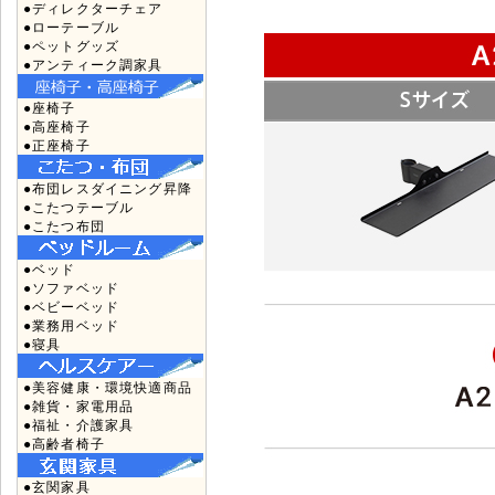
●ディレクターチェア
●ローテーブル
●ペットグッズ
●アンティーク調家具
●座椅子
●高座椅子
●正座椅子
●布団レスダイニング昇降
●こたつテーブル
●こたつ布団
●ベッド
●ソファベッド
●ベビーベッド
●業務用ベッド
●寝具
●美容健康・環境快適商品
●雑貨・家電用品
●福祉・介護家具
●高齢者椅子
●玄関家具