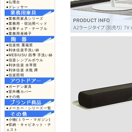
●仏壇台
●ドレッサー
●業務用家具シリーズ
●業務用・宿泊用ベッド
●法事チェア・テーブル
●業務用座椅子
●信楽焼 重蔵窯
●利休信楽手洗い鉢
●MEBIUSU 四季 手洗い鉢
●信楽シンプルボウル
●利休信楽 水琴窟
●利休信楽 水瓶 蹲
●信楽照明
●ガーデン家具
●室外機カバー
●その他
●メーカー・シリーズ一覧
●小物(ミラー・マガジン)
●収納・キャビネット・チ
ェスト