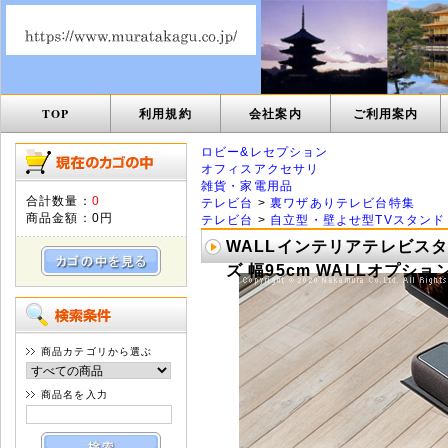
TOP
利用規約
会社案内
ご利用案内
ロビー&レセプション
オフィスアクセサリ
雑貨・家電用品
合計数量：
0
テレビ台
>
裏ワザありテレビ台特集
商品金額：
0円
テレビ台
>
自立型・壁よせ型TVスタンド
WALLインテリアテレビスタ
ズ 幅95cm WALLオプション
商品カテゴリから選ぶ
商品名を入力