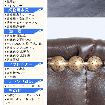
●仏壇台
●ドレッサー
●業務用家具シリーズ
●業務用・宿泊用ベッド
●法事チェア・テーブル
●業務用座椅子
●信楽焼 重蔵窯
●利休信楽手洗い鉢
●MEBIUSU 四季 手洗い鉢
●信楽シンプルボウル
●利休信楽 水琴窟
●利休信楽 水瓶 蹲
●信楽照明
●ガーデン家具
●室外機カバー
●その他
●メーカー・シリーズ一覧
●小物(ミラー・マガジン)
●収納・キャビネット・チ
ェスト