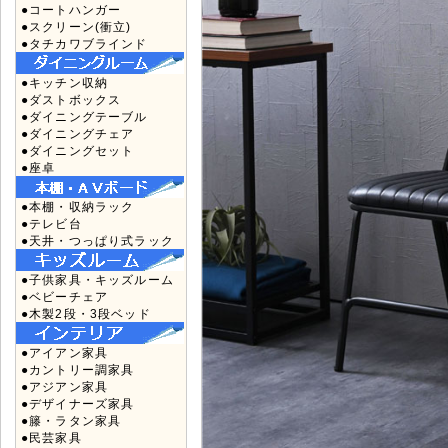
●コートハンガー
●スクリーン(衝立)
●タチカワブラインド
●キッチン収納
●ダストボックス
●ダイニングテーブル
●ダイニングチェア
●ダイニングセット
●座卓
●本棚・収納ラック
●テレビ台
●天井・つっぱり式ラック
●子供家具・キッズルーム
●ベビーチェア
●木製2段・3段ベッド
●アイアン家具
●カントリー調家具
●アジアン家具
●デザイナーズ家具
●籐・ラタン家具
●民芸家具