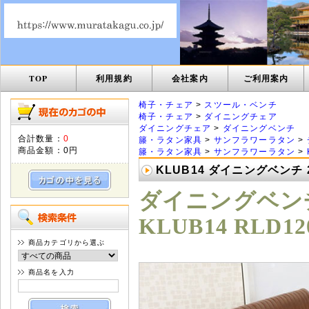
TOP
利用規約
会社案内
ご利用案内
椅子・チェア
>
スツール・ベンチ
椅子・チェア
>
ダイニングチェア
ダイニングチェア
>
ダイニングベンチ
合計数量：
0
籐・ラタン家具
>
サンフラワーラタン
>
商品金額：
0円
籐・ラタン家具
>
サンフラワーラタン
>
KLUB14 ダイニングベンチ
ダイニングベンチ
KLUB14 RLD12
商品カテゴリから選ぶ
商品名を入力