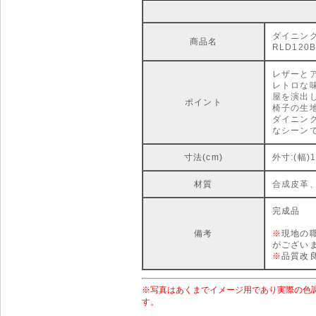
ダイニング
商品名
RLD120B
レザーと
レトロな
屋を演出
ポイント
椅子の生
ダイニン
なシーン
寸法(cm)
外寸:(幅)1
材質
合成皮革
完成品
備考
※
現地の
がござい
※
品質改
※写真はあくまでイメージ用であり実際の色
す。