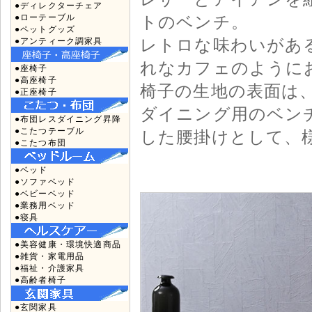
●ディレクターチェア
●ローテーブル
トのベンチ。
●ペットグッズ
レトロな味わいがあ
●アンティーク調家具
れなカフェのように
●座椅子
●高座椅子
椅子の生地の表面は
●正座椅子
ダイニング用のベン
●布団レスダイニング昇降
●こたつテーブル
した腰掛けとして、
●こたつ布団
●ベッド
●ソファベッド
●ベビーベッド
●業務用ベッド
●寝具
●美容健康・環境快適商品
●雑貨・家電用品
●福祉・介護家具
●高齢者椅子
●玄関家具