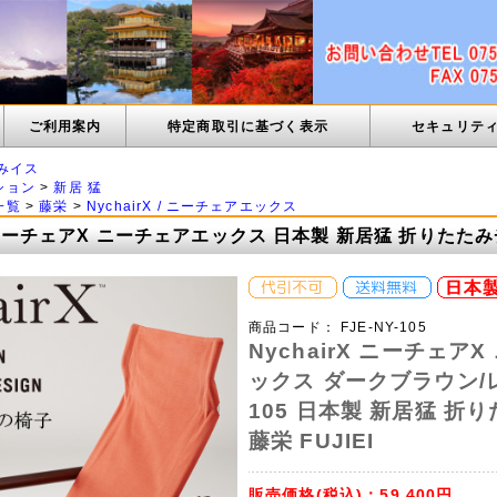
ご利用案内
特定商取引に基づく表示
セキュリテ
みイス
ション
>
新居 猛
一覧
>
藤栄
>
NychairX / ニーチェアエックス
X ニーチェアX ニーチェアエックス 日本製 新居猛 折りたた
商品コード：
FJE-NY-105
NychairX ニーチェア
ックス ダークブラウン/レ
105 日本製 新居猛 折
藤栄 FUJIEI
販売価格(税込)：
59,400円