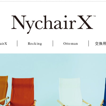
airX
Rocking
Ottoman
交換