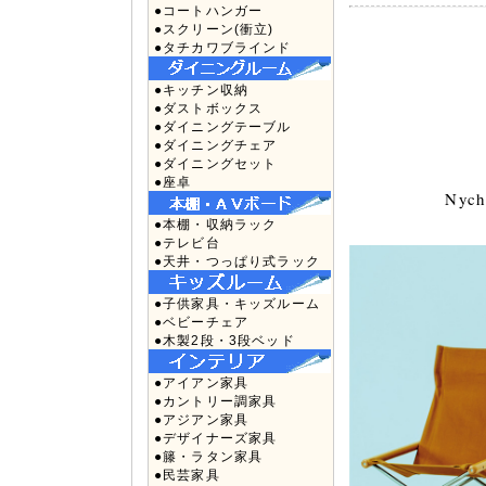
●コートハンガー
●スクリーン(衝立)
●タチカワブラインド
●キッチン収納
●ダストボックス
●ダイニングテーブル
●ダイニングチェア
●ダイニングセット
●座卓
Nych
●本棚・収納ラック
●テレビ台
●天井・つっぱり式ラック
●子供家具・キッズルーム
●ベビーチェア
●木製2段・3段ベッド
●アイアン家具
●カントリー調家具
●アジアン家具
●デザイナーズ家具
●籐・ラタン家具
●民芸家具