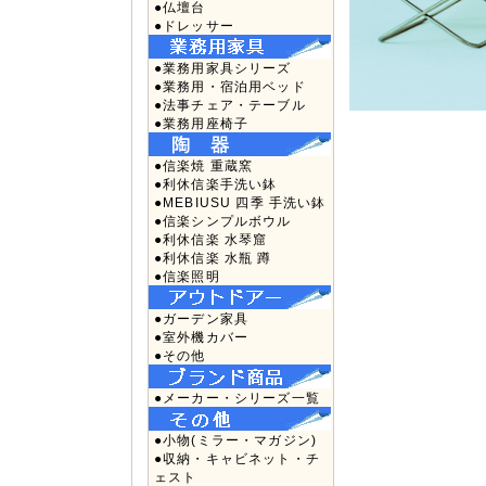
●仏壇台
●ドレッサー
●業務用家具シリーズ
●業務用・宿泊用ベッド
●法事チェア・テーブル
●業務用座椅子
●信楽焼 重蔵窯
●利休信楽手洗い鉢
●MEBIUSU 四季 手洗い鉢
●信楽シンプルボウル
●利休信楽 水琴窟
●利休信楽 水瓶 蹲
●信楽照明
●ガーデン家具
●室外機カバー
●その他
●メーカー・シリーズ一覧
●小物(ミラー・マガジン)
●収納・キャビネット・チ
ェスト