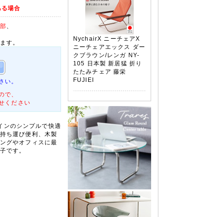
ある場合
部
、
NychairX ニーチェアX
ます。
ニーチェアエックス ダー
クブラウン/レンガ NY-
105 日本製 新居猛 折り
たたみチェア 藤栄
FUJIEI
さい。
ので、
せください
デザインのシンプルで快適
持ち運び便利、木製
ングやオフィスに最
子です。