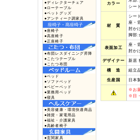
木部
●ディレクターチェア
カラー
シー
●ローテーブル
●ペットグッズ
シー
●アンティーク調家具
座・背
材 質
肘かけ
●座椅子
脚部
●高座椅子
●正座椅子
座・
表面加工
肘か
●布団レスダイニング昇降
●こたつテーブル
デザイナー
新居 猛
●こたつ布団
構 造
組立
●ベッド
生産国
日本
●ソファベッド
●ベビーベッド
※
お
●業務用ベッド
※
日
●寝具
●美容健康・環境快適商品
●雑貨・家電用品
●福祉・介護家具
●高齢者椅子
●玄関家具