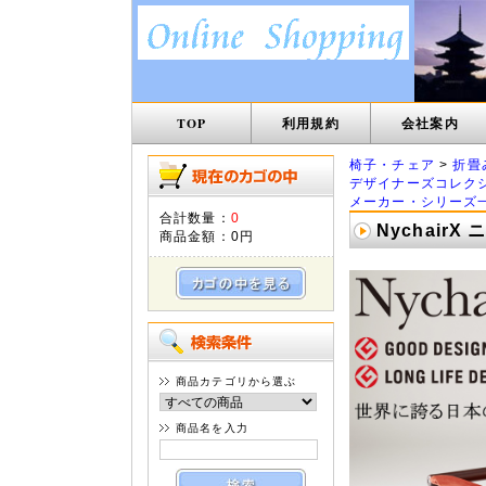
TOP
利用規約
会社案内
椅子・チェア
>
折畳
デザイナーズコレク
メーカー・シリーズ
合計数量：
0
Nychair
商品金額：
0円
商品カテゴリから選ぶ
商品名を入力