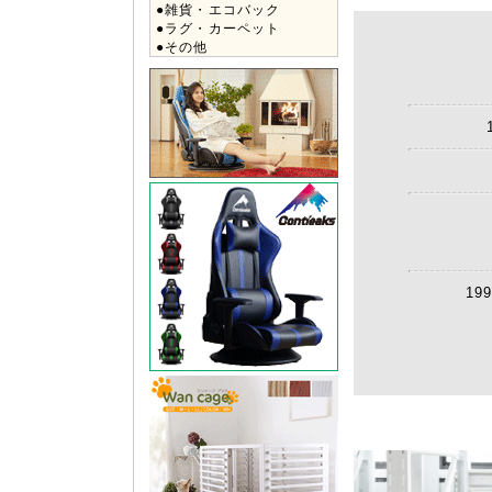
●雑貨・エコバック
●ラグ・カーペット
●その他
1