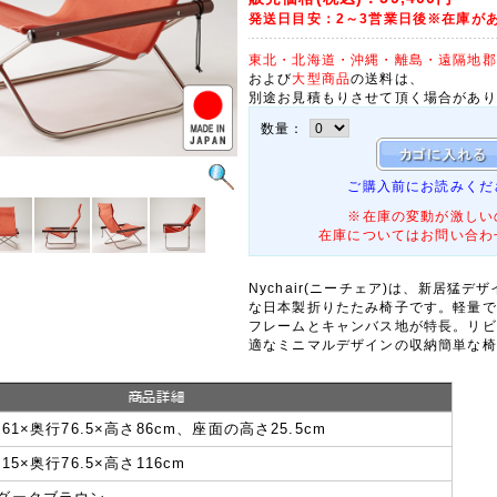
発送日目安：2～3営業日後※在庫が
東北・北海道・沖縄・離島・遠隔地郡
および
大型商品
の送料は、
別途お見積もりさせて頂く場合があり
数量：
ご購入前にお読みくだ
※在庫の変動が激しい
在庫についてはお問い合わ
Nychair(ニーチェア)は、新居猛
な日本製折りたたみ椅子です。軽量で
フレームとキャンバス地が特長。リビ
適なミニマルデザインの収納簡単な椅
幅61×奥行76.5×高さ86cm、座面の高さ25.5cm
幅15×奥行76.5×高さ116cm