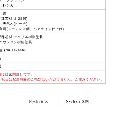
:ダークブラウン
ト:レンガ
ト:綿
部芯材:金属(鋼)
:天然木(ビーチ)
:金属(ステンレス鋼、ヘアライン仕上げ)
背部芯材:アクリル樹脂塗装
け:ウレタン樹脂塗装
 (Nii Takeshi)
品
製
届けは玄関渡しです。
・祝日は配達時間のご指定はいただけません。ご注意ください。
Nychair X
Nychair X80