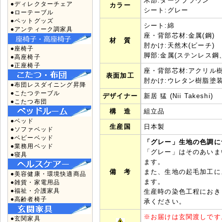
木部:ダークブラウン
●ディレクターチェア
カラー
シート:グレー
●ローテーブル
●ペットグッズ
シート:綿
●アンティーク調家具
座・背部芯材:金属(鋼)
材 質
肘かけ:天然木(ビーチ)
●座椅子
脚部:金属(ステンレス鋼
●高座椅子
●正座椅子
座・背部芯材:アクリル
表面加工
肘かけ:ウレタン樹脂塗
●布団レスダイニング昇降
●こたつテーブル
デザイナー
新居 猛 (Nii Takeshi)
●こたつ布団
構 造
組立品
●ベッド
生産国
日本製
●ソファベッド
●ベビーベッド
「グレー」生地の色調に
●業務用ベッド
「グレー」はそのあいま
●寝具
ます。
備 考
また、生地の起毛加工に
●美容健康・環境快適商品
ます。
●雑貨・家電用品
●福祉・介護家具
生産時の染色工程におき
●高齢者椅子
承ください。
※
お届けは玄関渡しです
●玄関家具