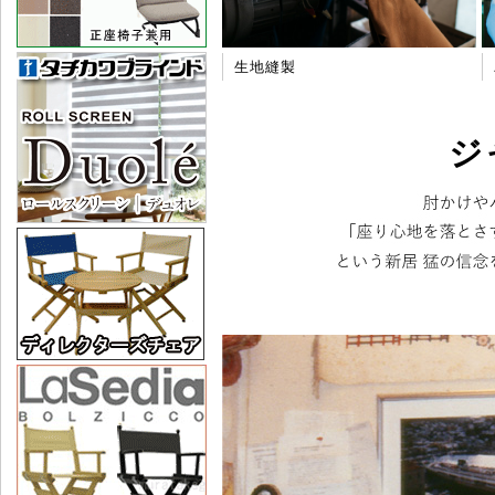
生地縫製
ジ