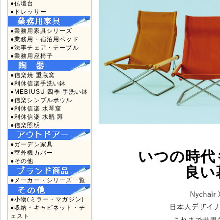
●仏壇台
●ドレッサー
●業務用家具シリーズ
●業務用・宿泊用ベッド
●法事チェア・テーブル
●業務用座椅子
●信楽焼 重蔵窯
●利休信楽手洗い鉢
●MEBIUSU 四季 手洗い鉢
●信楽シンプルボウル
●利休信楽 水琴窟
●利休信楽 水瓶 蹲
●信楽照明
●ガーデン家具
いつの時代
●室外機カバー
●その他
良い
●メーカー・シリーズ一覧
●小物(ミラー・マガジン)
●収納・キャビネット・チ
ェスト