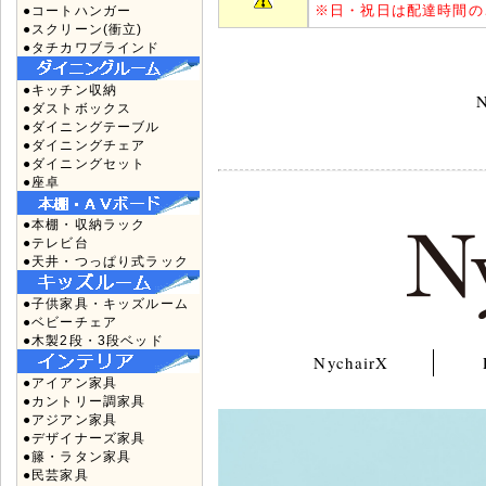
※
日・祝日は配達時間の
●コートハンガー
●スクリーン(衝立)
●タチカワブラインド
●キッチン収納
N
●ダストボックス
●ダイニングテーブル
●ダイニングチェア
●ダイニングセット
●座卓
●本棚・収納ラック
●テレビ台
●天井・つっぱり式ラック
●子供家具・キッズルーム
●ベビーチェア
●木製2段・3段ベッド
NychairX
●アイアン家具
●カントリー調家具
●アジアン家具
●デザイナーズ家具
●籐・ラタン家具
●民芸家具