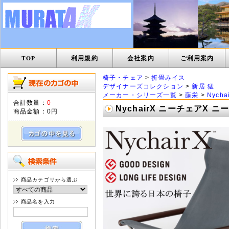
TOP
利用規約
会社案内
ご利用案内
椅子・チェア
>
折畳みイス
デザイナーズコレクション
>
新居 猛
メーカー・シリーズ一覧
>
藤栄
>
Nych
合計数量：
0
NychairX ニーチェアX
商品金額：
0円
商品カテゴリから選ぶ
商品名を入力