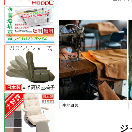
生地縫製
ジ