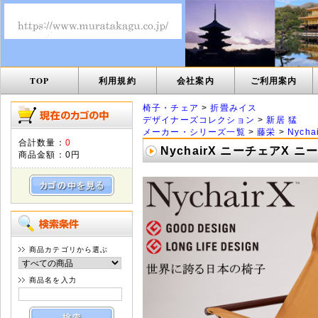
TOP
利用規約
会社案内
ご利用案内
椅子・チェア
>
折畳みイス
デザイナーズコレクション
>
新居 猛
メーカー・シリーズ一覧
>
藤栄
>
Nych
合計数量：
0
NychairX ニーチェアX
商品金額：
0円
商品カテゴリから選ぶ
商品名を入力