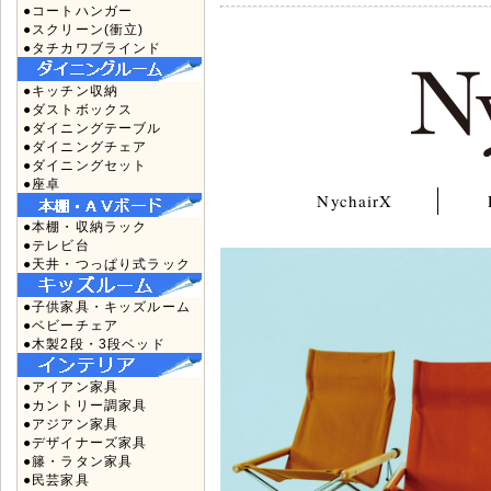
●コートハンガー
●スクリーン(衝立)
●タチカワブラインド
●キッチン収納
●ダストボックス
●ダイニングテーブル
●ダイニングチェア
●ダイニングセット
●座卓
NychairX
●本棚・収納ラック
●テレビ台
●天井・つっぱり式ラック
●子供家具・キッズルーム
●ベビーチェア
●木製2段・3段ベッド
●アイアン家具
●カントリー調家具
●アジアン家具
●デザイナーズ家具
●籐・ラタン家具
●民芸家具