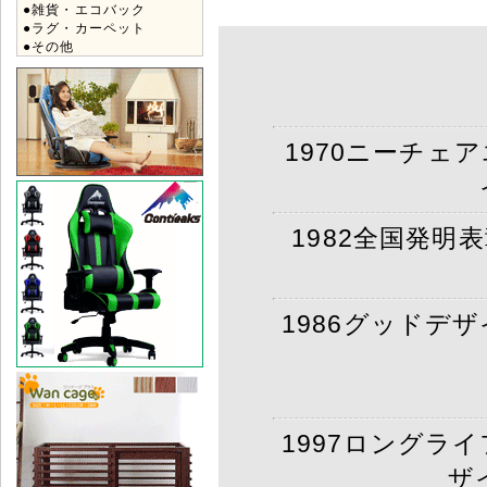
●雑貨・エコバック
●ラグ・カーペット
●その他
1970ニーチェ
1982全国発明
1986グッドデ
1997ロングラ
ザ