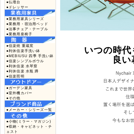
●仏壇台
●ドレッサー
●業務用家具シリーズ
●業務用・宿泊用ベッド
●法事チェア・テーブル
●業務用座椅子
●信楽焼 重蔵窯
いつの時代
●利休信楽手洗い鉢
●MEBIUSU 四季 手洗い鉢
良い
●信楽シンプルボウル
●利休信楽 水琴窟
●利休信楽 水瓶 蹲
●信楽照明
●ガーデン家具
●室外機カバー
●その他
●メーカー・シリーズ一覧
●小物(ミラー・マガジン)
●収納・キャビネット・チ
ェスト