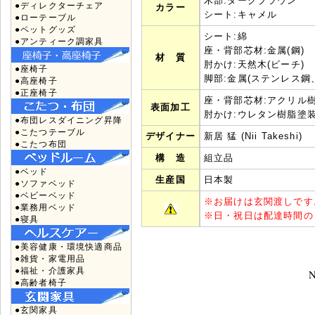
木部:ダークブラウン
●ディレクターチェア
カラー
シート:キャメル
●ローテーブル
●ペットグッズ
シート:綿
●アンティーク調家具
座・背部芯材:金属(鋼)
材 質
肘かけ:天然木(ビーチ)
●座椅子
脚部:金属(ステンレス鋼
●高座椅子
●正座椅子
座・背部芯材:アクリル
表面加工
肘かけ:ウレタン樹脂塗
●布団レスダイニング昇降
●こたつテーブル
デザイナー
新居 猛 (Nii Takeshi)
●こたつ布団
構 造
組立品
●ベッド
生産国
日本製
●ソファベッド
●ベビーベッド
※
お届けは玄関渡しです
●業務用ベッド
※
日・祝日は配達時間の
●寝具
●美容健康・環境快適商品
●雑貨・家電用品
●福祉・介護家具
N
●高齢者椅子
●玄関家具