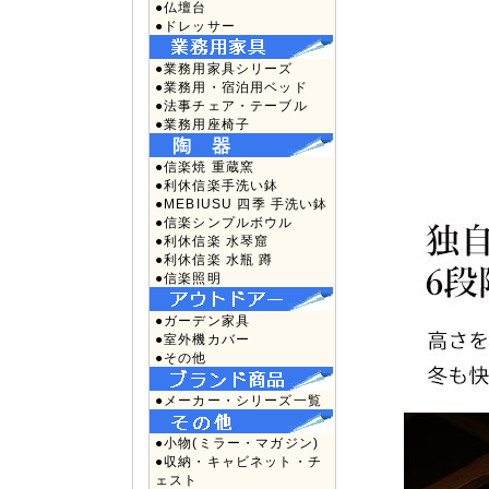
●仏壇台
●ドレッサー
●業務用家具シリーズ
●業務用・宿泊用ベッド
●法事チェア・テーブル
●業務用座椅子
●信楽焼 重蔵窯
●利休信楽手洗い鉢
●MEBIUSU 四季 手洗い鉢
●信楽シンプルボウル
●利休信楽 水琴窟
●利休信楽 水瓶 蹲
●信楽照明
●ガーデン家具
●室外機カバー
●その他
●メーカー・シリーズ一覧
●小物(ミラー・マガジン)
●収納・キャビネット・チ
ェスト