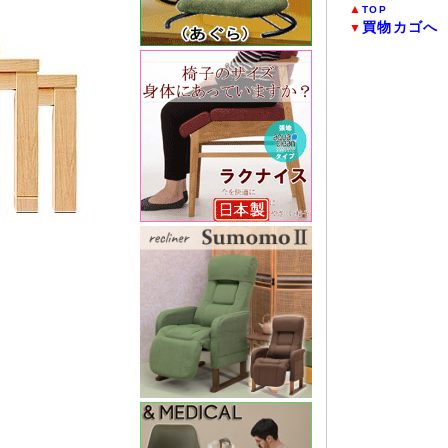
▲
TOP
買物カゴへ
▼