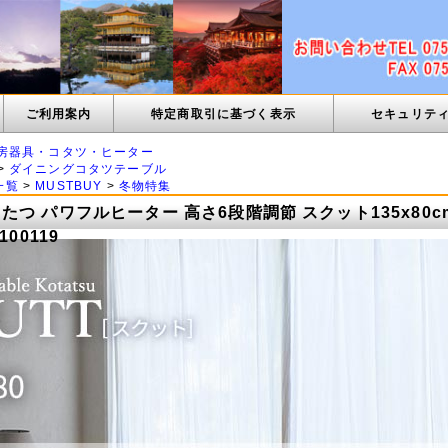
ご利用案内
特定商取引に基づく表示
セキュリテ
房器具・コタツ・ヒーター
>
ダイニングコタツテーブル
一覧
>
MUSTBUY
>
冬物特集
たつ パワフルヒーター 高さ6段階調節 スクット135x80c
100119