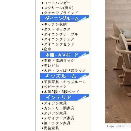
●コートハンガー
●スクリーン(衝立)
●タチカワブラインド
●キッチン収納
●ダストボックス
●ダイニングテーブル
●ダイニングチェア
●ダイニングセット
●座卓
●本棚・収納ラック
●テレビ台
●天井・つっぱり式ラック
●子供家具・キッズルーム
●ベビーチェア
●木製2段・3段ベッド
●アイアン家具
●カントリー調家具
●アジアン家具
●デザイナーズ家具
●籐・ラタン家具
●民芸家具