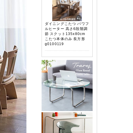
ダイニングこたつ パワフ
ルヒーター 高さ6段階調
節 スクット135x80cm
こたつ本体のみ 長方形
g0100119