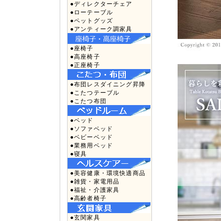
●ディレクターチェア
●ローテーブル
●ペットグッズ
●アンティーク調家具
●座椅子
●高座椅子
●正座椅子
●布団レスダイニング昇降
●こたつテーブル
●こたつ布団
●ベッド
●ソファベッド
●ベビーベッド
●業務用ベッド
●寝具
●美容健康・環境快適商品
●雑貨・家電用品
●福祉・介護家具
●高齢者椅子
●玄関家具