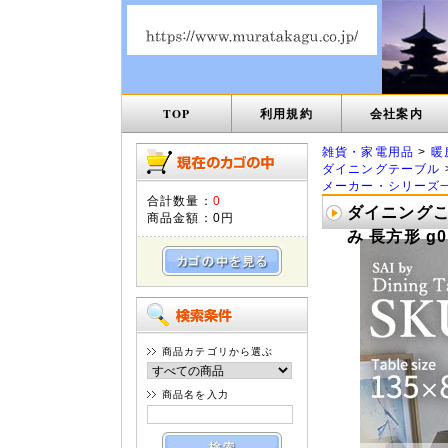
TOP
利用規約
会社案内
雑貨・家電用品
>
暖
ダイニングテーブル
メーカー・シリーズ
合計数量：
0
ダイニングこ
商品金額：
0円
み 長方形 g0
商品カテゴリから選ぶ
商品名を入力