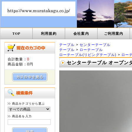
TOP
利用規約
会社案内
ご利用案内
テーブル
>
センターテーブル
テーブル
>
ローテーブル
ローテーブル(リビングテーブル)
>
ロー
合計数量：
0
センターテーブル オープンタイプ
商品金額：
0円
商品カテゴリから選ぶ
商品名を入力