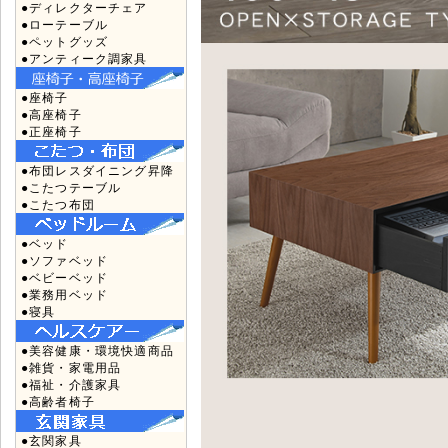
●ディレクターチェア
●ローテーブル
●ペットグッズ
●アンティーク調家具
●座椅子
●高座椅子
●正座椅子
●布団レスダイニング昇降
●こたつテーブル
●こたつ布団
●ベッド
●ソファベッド
●ベビーベッド
●業務用ベッド
●寝具
●美容健康・環境快適商品
●雑貨・家電用品
●福祉・介護家具
●高齢者椅子
●玄関家具