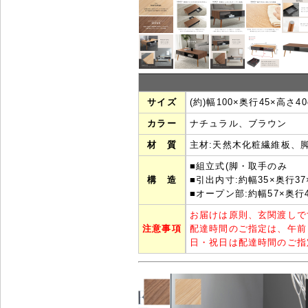
サイズ
(約)幅100×奥行45×高さ40
カラー
ナチュラル、ブラウン
材 質
主材:天然木化粧繊維板、脚
■組立式(脚・取手のみ
構 造
■引出内寸:約幅35×奥行37
■オープン部:約幅57×奥行4
お届けは原則、玄関渡しで
注意事項
配達時間のご指定は、午前
日・祝日は配達時間のご指