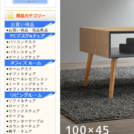
●お買い得品・現品商品
●パソコンデスク
●パソコンチェア
●バランスチェア
●ゲーミングチェア
●ホームデスク
●オフィスチェア
●ロビー＆レセプション
●ミーティングチェア
●オフィスアクセサリー
●ソファ＆チェア
●ローソファ
●リラックスチェア
●テーブル
●カウンターテーブル
●カウンターチェア
●椅子・チェア