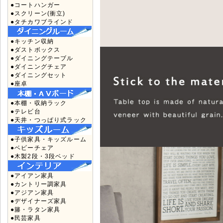
●コートハンガー
●スクリーン(衝立)
●タチカワブラインド
●キッチン収納
●ダストボックス
●ダイニングテーブル
●ダイニングチェア
●ダイニングセット
●座卓
●本棚・収納ラック
●テレビ台
●天井・つっぱり式ラック
●子供家具・キッズルーム
●ベビーチェア
●木製2段・3段ベッド
●アイアン家具
●カントリー調家具
●アジアン家具
●デザイナーズ家具
●籐・ラタン家具
●民芸家具