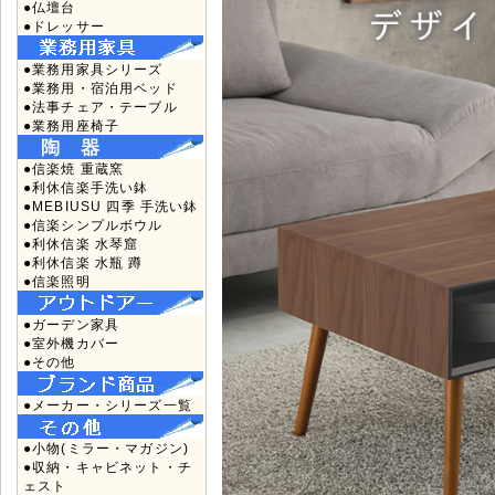
●仏壇台
●ドレッサー
●業務用家具シリーズ
●業務用・宿泊用ベッド
●法事チェア・テーブル
●業務用座椅子
●信楽焼 重蔵窯
●利休信楽手洗い鉢
●MEBIUSU 四季 手洗い鉢
●信楽シンプルボウル
●利休信楽 水琴窟
●利休信楽 水瓶 蹲
●信楽照明
●ガーデン家具
●室外機カバー
●その他
●メーカー・シリーズ一覧
●小物(ミラー・マガジン)
●収納・キャビネット・チ
ェスト