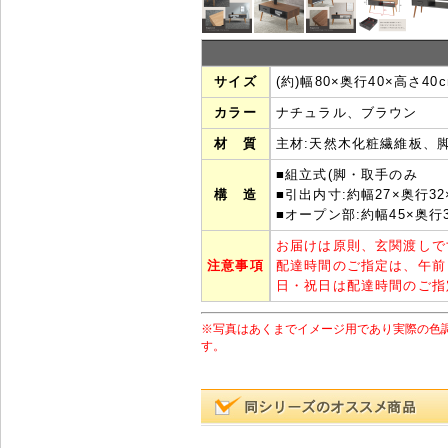
サイズ
(約)幅80×奥行40×高さ40
カラー
ナチュラル、ブラウン
材 質
主材:天然木化粧繊維板、脚
■組立式(脚・取手のみ
構 造
■引出内寸:約幅27×奥行32
■オープン部:約幅45×奥行3
お届けは原則、玄関渡しで
注意事項
配達時間のご指定は、午前
日・祝日は配達時間のご指
※写真はあくまでイメージ用であり実際の色
す。