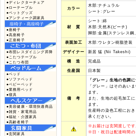
●ディレクターチェア
木部:ナチュラル
●ローテーブル
カラー
シート:グレー
●ペットグッズ
●アンティーク調家具
シート:綿
材 質
木部:天然木(ビーチ)
●座椅子
脚部:金属(ステンレス鋼
●高座椅子
●正座椅子
表面加工
木部:ウレタン樹脂塗装
デザイナー
新居 猛 (Nii Takeshi)
●布団レスダイニング昇降
●こたつテーブル
構 造
完成品
●こたつ布団
生産国
日本製
●ベッド
●ソファベッド
「グレー」生地の色調に
●ベビーベッド
「グレー」はそのあいま
●業務用ベッド
ます。
●寝具
備 考
また、生地の起毛加工に
ます。
●美容健康・環境快適商品
生産時の染色工程におき
●雑貨・家電用品
承ください。
●福祉・介護家具
●高齢者椅子
※
お届けは玄関渡しです
※
日・祝日は配達時間の
●玄関家具