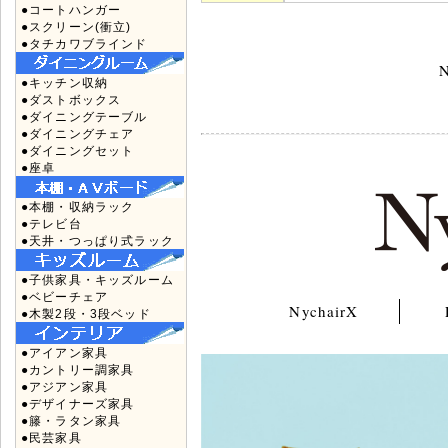
●コートハンガー
●スクリーン(衝立)
●タチカワブラインド
N
●キッチン収納
●ダストボックス
●ダイニングテーブル
●ダイニングチェア
●ダイニングセット
●座卓
●本棚・収納ラック
●テレビ台
●天井・つっぱり式ラック
●子供家具・キッズルーム
●ベビーチェア
NychairX
●木製2段・3段ベッド
●アイアン家具
●カントリー調家具
●アジアン家具
●デザイナーズ家具
●籐・ラタン家具
●民芸家具