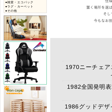
●雑貨・エコバック
●ラグ・カーペット
●その他
1970ニーチェ
1982全国発明
1986グッドデ