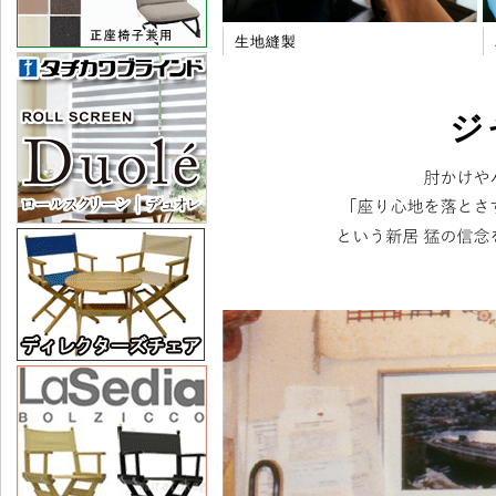
生地縫製
ジ