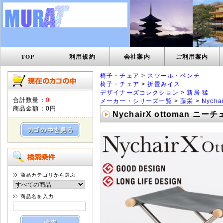
TOP
利用規約
会社案内
ご利用案内
椅子・チェア
>
スツール・ベンチ
椅子・チェア
>
折畳みイス
デザイナーズコレクション
>
新居 猛
合計数量：
0
メーカー・シリーズ一覧
>
藤栄
>
Nych
商品金額：
0円
NychairX ottoman
商品カテゴリから選ぶ
商品名を入力