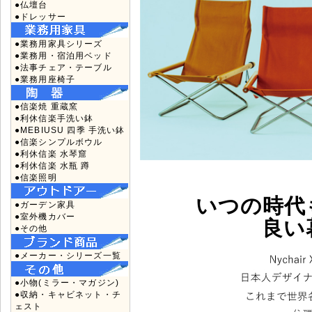
●仏壇台
●ドレッサー
●業務用家具シリーズ
●業務用・宿泊用ベッド
●法事チェア・テーブル
●業務用座椅子
●信楽焼 重蔵窯
●利休信楽手洗い鉢
●MEBIUSU 四季 手洗い鉢
●信楽シンプルボウル
●利休信楽 水琴窟
●利休信楽 水瓶 蹲
●信楽照明
いつの時代
●ガーデン家具
●室外機カバー
良い
●その他
●メーカー・シリーズ一覧
●小物(ミラー・マガジン)
●収納・キャビネット・チ
ェスト