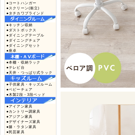
●コートハンガー
●スクリーン(衝立)
●タチカワブラインド
●キッチン収納
●ダストボックス
●ダイニングテーブル
●ダイニングチェア
●ダイニングセット
●座卓
●本棚・収納ラック
●テレビ台
●天井・つっぱり式ラック
●子供家具・キッズルーム
●ベビーチェア
●木製2段・3段ベッド
●アイアン家具
●カントリー調家具
●アジアン家具
●デザイナーズ家具
●籐・ラタン家具
●民芸家具