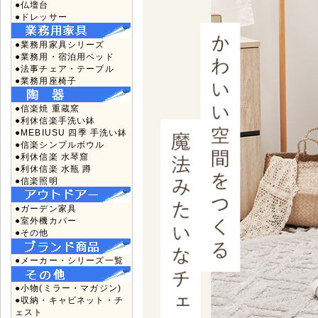
●仏壇台
●ドレッサー
●業務用家具シリーズ
●業務用・宿泊用ベッド
●法事チェア・テーブル
●業務用座椅子
●信楽焼 重蔵窯
●利休信楽手洗い鉢
●MEBIUSU 四季 手洗い鉢
●信楽シンプルボウル
●利休信楽 水琴窟
●利休信楽 水瓶 蹲
●信楽照明
●ガーデン家具
●室外機カバー
●その他
●メーカー・シリーズ一覧
●小物(ミラー・マガジン)
●収納・キャビネット・チ
ェスト