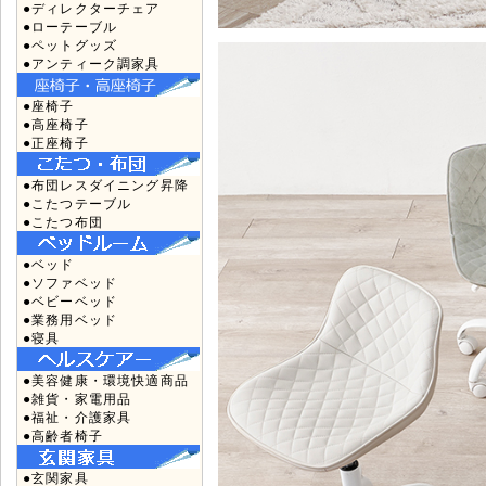
●ディレクターチェア
●ローテーブル
●ペットグッズ
●アンティーク調家具
●座椅子
●高座椅子
●正座椅子
●布団レスダイニング昇降
●こたつテーブル
●こたつ布団
●ベッド
●ソファベッド
●ベビーベッド
●業務用ベッド
●寝具
●美容健康・環境快適商品
●雑貨・家電用品
●福祉・介護家具
●高齢者椅子
●玄関家具