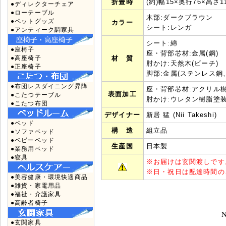
折畳時
(約)幅15×奥行76×高さ1
●ディレクターチェア
●ローテーブル
木部:ダークブラウン
●ペットグッズ
カラー
シート:レンガ
●アンティーク調家具
シート:綿
●座椅子
座・背部芯材:金属(鋼)
●高座椅子
材 質
肘かけ:天然木(ビーチ)
●正座椅子
脚部:金属(ステンレス鋼
●布団レスダイニング昇降
座・背部芯材:アクリル
表面加工
●こたつテーブル
肘かけ:ウレタン樹脂塗
●こたつ布団
デザイナー
新居 猛 (Nii Takeshi)
●ベッド
構 造
組立品
●ソファベッド
●ベビーベッド
生産国
日本製
●業務用ベッド
●寝具
※
お届けは玄関渡しです
※
日・祝日は配達時間の
●美容健康・環境快適商品
●雑貨・家電用品
●福祉・介護家具
●高齢者椅子
N
●玄関家具