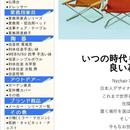
●仏壇台
●ドレッサー
●業務用家具シリーズ
●業務用・宿泊用ベッド
●法事チェア・テーブル
●業務用座椅子
●信楽焼 重蔵窯
●利休信楽手洗い鉢
●MEBIUSU 四季 手洗い鉢
いつの時代
●信楽シンプルボウル
●利休信楽 水琴窟
良い
●利休信楽 水瓶 蹲
●信楽照明
●ガーデン家具
●室外機カバー
●その他
●メーカー・シリーズ一覧
●小物(ミラー・マガジン)
●収納・キャビネット・チ
ェスト