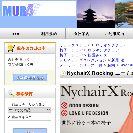
TOP
利用規約
会社案内
ご利用案内
リラックスチェア
>
ロッキングチェア
椅子・チェア
>
ロッキングチェア
椅子・チェア
>
折畳みイス
合計数量：
0
デザイナーズコレクション
>
新居 猛
商品金額：
0円
メーカー・シリーズ一覧
>
藤栄
>
Nych
NychairX Rocking
商品カテゴリから選ぶ
商品名を入力