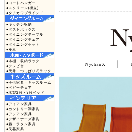
●コートハンガー
●スクリーン(衝立)
●タチカワブラインド
●キッチン収納
●ダストボックス
●ダイニングテーブル
●ダイニングチェア
●ダイニングセット
●座卓
●本棚・収納ラック
NychairX
●テレビ台
●天井・つっぱり式ラック
●子供家具・キッズルーム
●ベビーチェア
●木製2段・3段ベッド
●アイアン家具
●カントリー調家具
●アジアン家具
●デザイナーズ家具
●籐・ラタン家具
●民芸家具