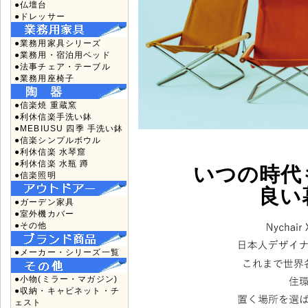
●仏壇台
●ドレッサー
●業務用家具シリーズ
●業務用・宿泊用ベッド
●法事チェア・テーブル
●業務用座椅子
●信楽焼 重蔵窯
●利休信楽手洗い鉢
●MEBIUSU 四季 手洗い鉢
●信楽シンプルボウル
●利休信楽 水琴窟
●利休信楽 水瓶 蹲
いつの時代
●信楽照明
良い
●ガーデン家具
●室外機カバー
●その他
●メーカー・シリーズ一覧
●小物(ミラー・マガジン)
●収納・キャビネット・チ
ェスト