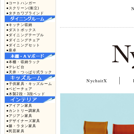
●コートハンガー
N
●スクリーン(衝立)
●タチカワブラインド
●キッチン収納
●ダストボックス
●ダイニングテーブル
●ダイニングチェア
●ダイニングセット
●座卓
●本棚・収納ラック
●テレビ台
●天井・つっぱり式ラック
NychairX
●子供家具・キッズルーム
●ベビーチェア
●木製2段・3段ベッド
●アイアン家具
●カントリー調家具
●アジアン家具
●デザイナーズ家具
●籐・ラタン家具
●民芸家具