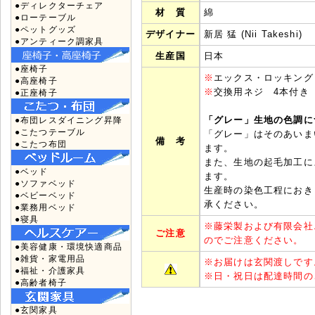
●ディレクターチェア
材 質
綿
●ローテーブル
●ペットグッズ
デザイナー
新居 猛 (Nii Takeshi)
●アンティーク調家具
生産国
日本
●座椅子
※
エックス・ロッキング
●高座椅子
※
交換用ネジ 4本付き
●正座椅子
「グレー」生地の色調に
●布団レスダイニング昇降
●こたつテーブル
「グレー」はそのあいま
備 考
●こたつ布団
ます。
また、生地の起毛加工に
●ベッド
ます。
●ソファベッド
生産時の染色工程におき
●ベビーベッド
承ください。
●業務用ベッド
●寝具
※
藤栄製および有限会社
ご注意
のでご注意ください。
●美容健康・環境快適商品
●雑貨・家電用品
※
お届けは玄関渡しです
●福祉・介護家具
※
日・祝日は配達時間の
●高齢者椅子
●玄関家具