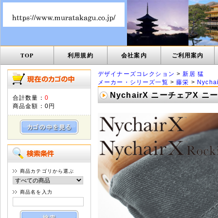
TOP
利用規約
会社案内
ご利用案内
デザイナーズコレクション
>
新居 猛
メーカー・シリーズ一覧
>
藤栄
>
Nych
NychairX ニーチェアX
合計数量：
0
商品金額：
0円
商品カテゴリから選ぶ
商品名を入力